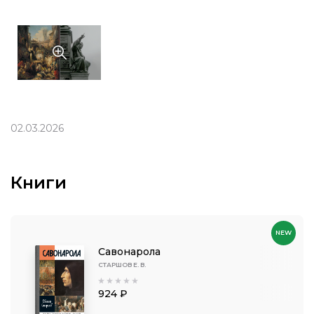
02.03.2026
Книги
NEW
Савонарола
СТАРШОВ Е. В.
924 ₽