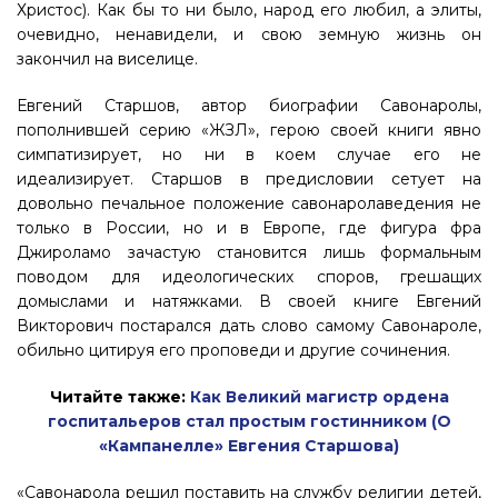
Христос). Как бы то ни было, народ его любил, а элиты,
очевидно, ненавидели, и свою земную жизнь он
закончил на виселице.
Евгений Старшов, автор биографии Савонаролы,
пополнившей серию «ЖЗЛ», герою своей книги явно
симпатизирует, но ни в коем случае его не
идеализирует. Старшов в предисловии сетует на
довольно печальное положение савонаролаведения не
только в России, но и в Европе, где фигура фра
Джироламо зачастую становится лишь формальным
поводом для идеологических споров, грешащих
домыслами и натяжками. В своей книге Евгений
Викторович постарался дать слово самому Савонароле,
обильно цитируя его проповеди и другие сочинения.
Читайте также:
Как Великий магистр ордена
госпитальеров стал простым гостинником (О
«Кампанелле» Евгения Старшова)
«Савонарола решил поставить на службу религии детей,