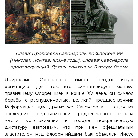
Слева: Проповедь Савонаролы во Флоренции
(Николай Ломтев, 1850-е годы). Справа: Савонарола
проповедующий. Деталь памятника Лютеру. Вормс
Джироламо Савонарола имеет неоднозначную
репутацию. Для тех, кто симпатизирует монаху,
правившему Флоренцией в конце XV века, он символ
борьбы с распущенностью, великий предшественник
Реформации; для других же Савонарола — один из
последних представителей средневекового образа
мысли, установивший в городе теократическую
диктатуру (напомним, что при нем официальным
властителем над флорентийцами был объявлен Иисус