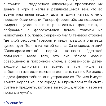
а точнее — подростков Флоренции, просаживавших
деньги в игру в кегли и развлекавшихся тем, что во
время карнавала кидали друг в друга камни, отчего
нередки были смерти. Теперь флорентийские подростки
смиренно участвовали в религиозных процессиях, а
собранные с флорентийцев деньги тратили на
милостыню. Но, право, смиренно ли? О теневой стороне
“детской реформы” говорят и пишут редко, а она ведь
существует. То, что из детей сделал Савонарола, этакий
“Савонарола-югенд”, порой называют “детской
полицией”. Мало того, что она “блюла нравы”
совершенно в погромном ключе, в обязанности детей
входило шпионить за всеми, в том числе за
собственными родителями, и доносить на них. Врываясь
в дома флорентийцев, они устрашали их: “Во имя Иисуса
Христа, короля нашего города, мы призываем тебя снять
суетные предметы, которые ты носишь, чтобы к тебе не
пристала чума”».
«Горький»