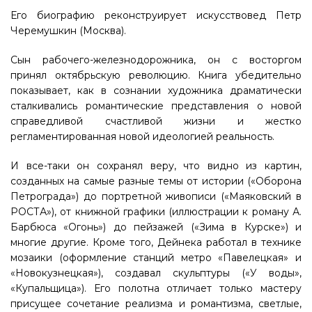
Его биографию реконструирует искусствовед Петр
Черемушкин (Москва).
Сын рабочего-железнодорожника, он с восторгом
принял октябрьскую революцию. Книга убедительно
показывает, как в сознании художника драматически
сталкивались романтические представления о новой
справедливой счастливой жизни и жестко
регламентированная новой идеологией реальность.
И все-таки он сохранял веру, что видно из картин,
созданных на самые разные темы от истории («Оборона
Петрограда») до портретной живописи («Маяковский в
РОСТА»), от книжной графики (иллюстрации к роману А.
Барбюса «Огонь») до пейзажей («Зима в Курске») и
многие другие. Кроме того, Дейнека работал в технике
мозаики (оформление станций метро «Павелецкая» и
«Новокузнецкая»), создавал скульптуры («У воды»,
«Купальщица»). Его полотна отличает только мастеру
присущее сочетание реализма и романтизма, светлые,