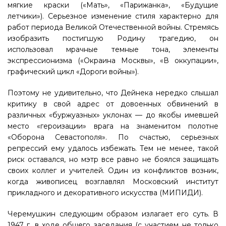
мягкие краски («Мать», «Парижанка», «Будущие
летчики»). Серьезное изменение стиля характерно для
работ периода Великой Отечественной войны. Стремясь
изобразить постигшую Родину трагедию, он
использовал мрачные темные тона, элементы
экспрессионизма («Окраина Москвы», «В оккупации»,
графический цикл «Дороги войны»).
Поэтому не удивительно, что Дейнека нередко слышал
критику в свой адрес от довоенных обвинений в
различных «буржуазных» уклонах — до якобы имевшей
место «героизации» врага на знаменитом полотне
«Оборона Севастополя». По счастью, серьезных
репрессий ему удалось избежать. Тем не менее, такой
риск оставался, но мэтр все равно не боялся защищать
своих коллег и учителей. Один из конфликтов возник,
когда живописец возглавлял Московский институт
прикладного и декоративного искусства (МИПИДИ).
Черемушкин следующим образом излагает его суть. В
1947 г. в ходе общего заседания (с участием не только