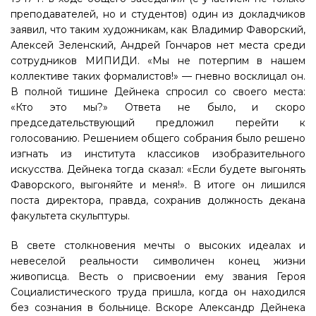
преподавателей, но и студентов) один из докладчиков
заявил, что таким художникам, как Владимир Фаворский,
Алексей Зеленский, Андрей Гончаров нет места среди
сотрудников МИПИДИ. «Мы не потерпим в нашем
коллективе таких формалистов!» — гневно восклицал он.
В полной тишине Дейнека спросил со своего места:
«Кто это мы?» Ответа не было, и скоро
председательствующий предложил перейти к
голосованию. Решением общего собрания было решено
изгнать из института классиков изобразительного
искусства. Дейнека тогда сказал: «Если будете выгонять
Фаворского, выгоняйте и меня!». В итоге он лишился
поста директора, правда, сохранив должность декана
факультета скульптуры.
В свете столкновения мечты о высоких идеалах и
невеселой реальности символичен конец жизни
живописца. Весть о присвоении ему звания Героя
Социалистического труда пришла, когда он находился
без сознания в больнице. Вскоре Александр Дейнека