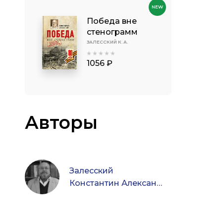
NEW
Победа вне
стенограмм
ЗАЛЕССКИЙ К. А.
1056 ₽
Авторы
Залесский
Константин Александрович