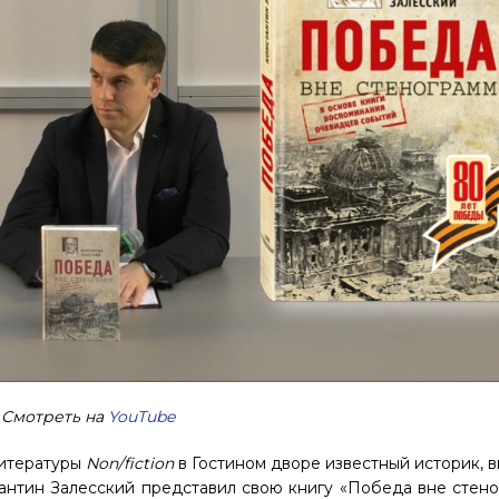
Смотреть на
YouTube
литературы
Non/fiction
в Гостином дворе известный историк, 
нтин Залесский представил свою книгу «Победа вне стено