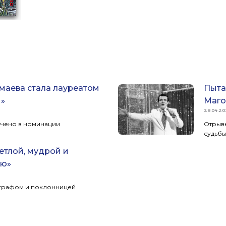
аева стала лауреатом
Пыта
и»
Маго
28.04.20
чено в номинации
Отрыв
судьбы
етлой, мудрой и
ью»
графом и поклонницей