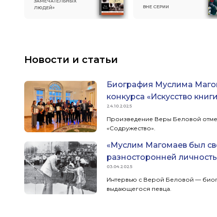
ЗАМЕЧАТЕЛЬНЫХ
ВНЕ СЕРИИ
ЛЮДЕЙ»
Новости и статьи
Биография Муслима Магом
конкурса «Искусство книг
24.10.2025
Произведение Веры Беловой отме
«Содружество».
«Муслим Магомаев был св
разносторонней личност
03.04.2025
Интервью с Верой Беловой — био
выдающегося певца.