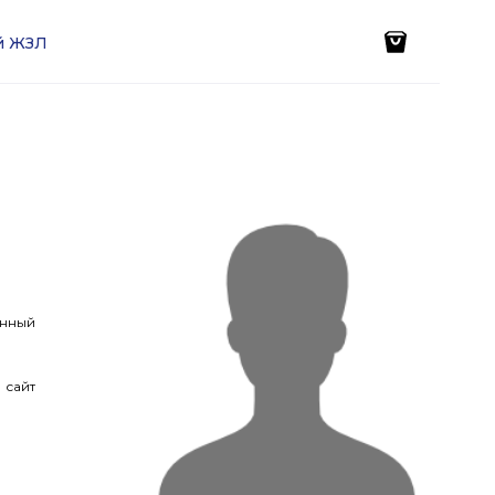
ей ЖЗЛ
енный
 сайт