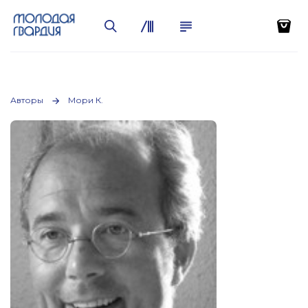
Авторы
Мори К.