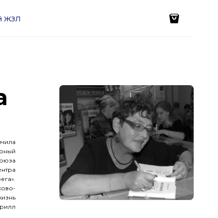
ей ЖЗЛ
а
нчила
урный
Союза
ентра
ега».
хово-
жизнь
ирилл