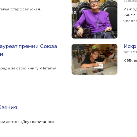
04.06.20
талья Старосельская.
Из-под
книг в
челове
лауреат премии Союза
Искр
16.11.201
ии
К 95-л
рады за свою книгу «Наталья
абвения
ии автора «Двух капитанов».