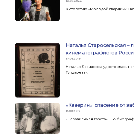
12.08.2022
К столетию «Молодой гвардии»: На
Наталья Старосельская – 
кинематографистов Росс
17.04.2019
Наталья Давидовна удостоилась наг
Гундарева».
«Каверин»: спасение от з
15.08.2017
«Независимая газета» — о биограф