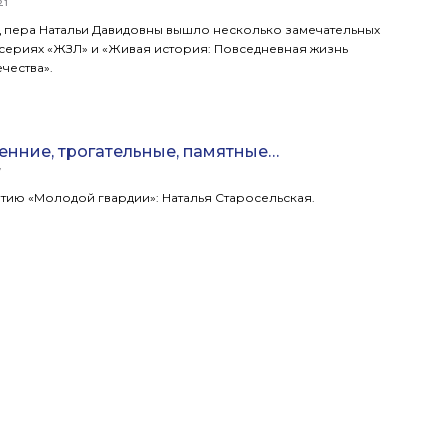
21
 пера Натальи Давидовны вышло несколько замечательных
 сериях «ЖЗЛ» и «Живая история: Повседневная жизнь
чества».
енние, трогательные, памятные…
7
етию «Молодой гвардии»: Наталья Старосельская.