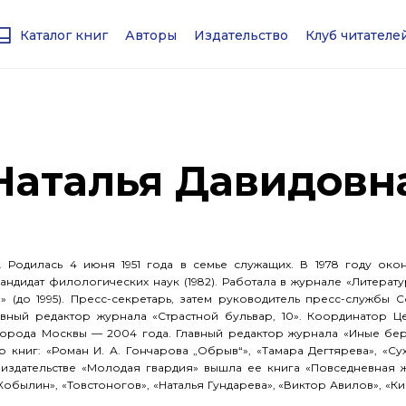
Каталог книг
Авторы
Издательство
Клуб читател
Наталья Давидовн
одилась 4 июня 1951 года в семье служащих. В 1978 году око
Кандидат филологических наук (1982). Работала в журнале «Литерат
 (до 1995). Пресс-секретарь, затем руководитель пресс-службы 
авный редактор журнала «Страстной бульвар, 10». Координатор Ц
города Москвы — 2004 года. Главный редактор журнала «Иные бер
ор книг: «Роман
И. А. Гончарова
„Обрыв“», «Тамара Дегтярева», «Су
в издательстве «Молодая гвардия» вышла ее книга «Повседневная 
Кобылин», «Товстоногов», «Наталья Гундарева», «Виктор Авилов», «К