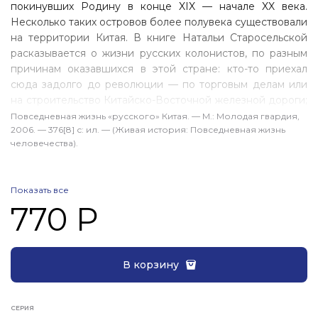
покинувших Родину в конце XIX — начале XX века.
Несколько таких островов более полувека существовали
на территории Китая. В книге Натальи Старосельской
расказывается о жизни русских колонистов, по разным
причинам оказавшихся в этой стране: кто-то приехал
сюда задолго до революции — по торговым делам или
на строительство Китайско-Восточной железной дороги;
кто-то бежал от красного террора и Гражданской войны.
Повседневная жизнь «русского» Китая. — М.: Мо­лодая гвардия,
2006. — 376[8] с: ил. — (Живая исто­рия: Повседневная жизнь
Большая часть эмигрантов вернулась впоследствии
человечества).
на Родину, но мало у кого из них жизнь сложилась здесь
так же благополучно, как, например, у Александра
Вертинского и Олега Лундстрема. Многие эмигранты
Показать все
попали в сталинские лагеря и там погибли. Жизнь
770 Р
и судьба «русского» Китая — это совершенно особая
страница истории русского зарубежья. В книге
использованы фотографии из частных архивов.
В корзину
СЕРИЯ