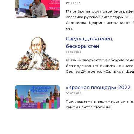
17.11.2023
17 ноября автору новой биографи
классика русской литературы М. Е.
Салтыкова-Щедрина исполнилось 
лет.
Сведущ, деятелен,
бескорыстен
21.07.2022
Жизнь и творчество в абсурде ген
без орденов. «НГ Ex libris» – о книге
Сергея Дмитренко «Салтыков (Щед
«Красная площадь»-2022
30.05.2022
Приглашаем на наши мероприятия
самом центре столицы!