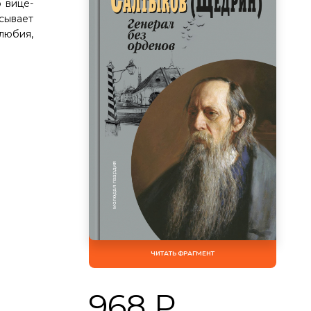
 вице-
сывает
любия,
ЧИТАТЬ ФРАГМЕНТ
968 Р