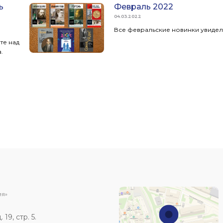
ь
Февраль 2022
04.03.2022
Все февральские новинки увидели
те над
.
ИЯ»
19, стр. 5.