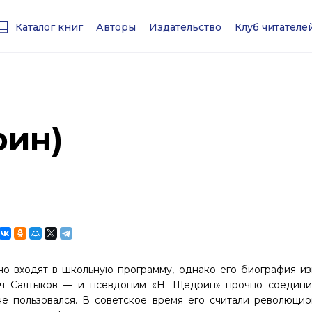
Каталог книг
Авторы
Издательство
Клуб читател
рин)
вно входят в школьную программу, однако его биография из
ич Салтыков — и псевдоним «Н. Щедрин» прочно соедини
е пользовался. В советское время его считали революцио