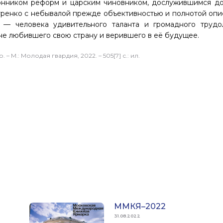
ронником реформ и царским чиновником, дослужившимся до
итренко с небывалой прежде объективностью и полнотой опи
 — человека удивительного таланта и громадного трудо
не любившего свою страну и верившего в её будущее.
 М.: Молодая гвардия, 2022. – 505[7] с.: ил.
ММКЯ–2022
31.08.2022