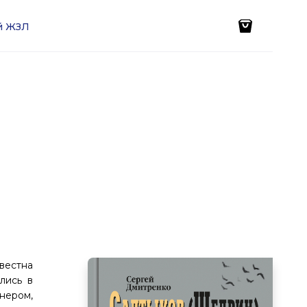
ей ЖЗЛ
вестна
лись в
нером,