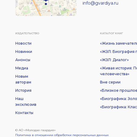
info@gvardiya.ru
ИЗДАТЕЛЬСТВО
КАТАЛОГ КНИГ
Новости
«Жизнь замечател
Новинки
«ЖЗЛ: Биография п
Анонсы
«ЖЗЛ: Диалог»
Медиа
«Живая история: 
человечества»
Новым
авторам
Вне серии
История
«Близкое прошло
Наш
«Биографика: Золо
эксклюзив
«Биографика: Клас
Контакты
© АО «Молодая гвардия»
Политика в отношении обработки персональных данных