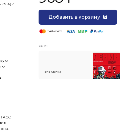
ка, 4) 2
Добавить в корзину
СЕРИЯ
овую
ого
ВНЕ СЕРИИ
.
 ТАСС
мия
ок XVII сезона.