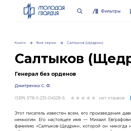
Фильтры
Книги
Вне серии
Салтыков (Щедрин)
Салтыков (Щед
Генерал без орденов
Дмитренко С. Ф.
ISBN 978-5-235-04528-6
нет отзывов
Этот писатель известен всем, его произведения да
немногим. Его настоящее имя — Михаил Евграфов
фамилию «Салтыков-Щедрин», которой он никогда н