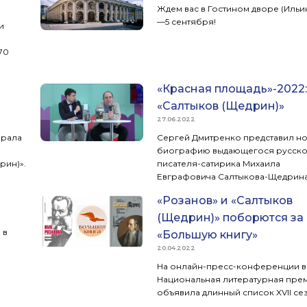
Ждем вас в Гостином дворе (Ильин
—5 сентября!
и
70
«Красная площадь»-2022:
«Салтыков (Щедрин)»
27.06.2022
ерала
Сергей Дмитренко представил н
биографию выдающегося русск
рин)».
писателя-сатирика Михаила
Евграфовича Салтыкова-Щедрина
«Розанов» и «Салтыков
(Щедрин)» поборются за
 в
«Большую книгу»
20.04.2022
На онлайн-пресс-конференции в
Национальная литературная пре
объявила длинный спис