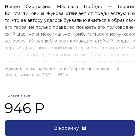
Новую биографию Маршала Победы — Георгия
Константиновича Жукова отличает от предшествующих
то, что ее автору удалось буквально вжиться в образ сво­
его героя, не только правдиво показать его полководче­
ский дар, но и максимально приблизиться к нему как к
человеку. Жизнелюб и хват-командир, стойкий солдат и
верный друг, заботливый муж, отец и брат, воин, ко­торый
не робел перед Сталиным и не боялся вступить в
схватку с самой мощной военной машиной в Европе в 30
—40-е годы XX века — армией фашистской Герма­нии.
Жуков. Маршал на белом коне / Сергей Михеенков. — М.:
Молодая гвардия, 2022. — 632 с.
Герой, который познал триумф и опалу, любовь и
предательство, всю свою жизнь посвятил Отечеству.
Показать все
946 Р
В корзину