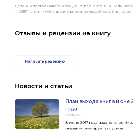
Деко А. Апостол Павел / Ален Деко; пер. с фр.
И. И. Челышев
— 255[1] с.: ил. — (Жизнь замечательных людей: сер. биогр.; вып.
Отзывы и рецензии на книгу
Написать рецензию
Новости и статьи
План выхода книг в июне 
года
07.06.2017
В июне 2017 года издательство «М
гвардия» планирует выпустить