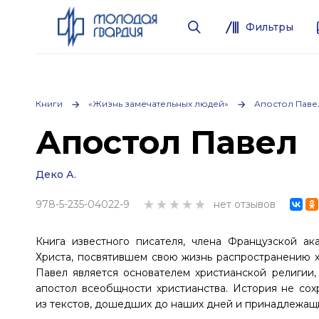
Фильтры
Книги
«Жизнь замечательных людей»
Апостол Паве
Апостол Павел
Деко А.
978-5-235-04022-9
нет отзывов
Книга известного писателя, члена Французской ак
Христа, посвятившем свою жизнь распространению х
Павел является основателем христианской религии,
апостол всеобщности христианства. История не со
из текстов, дошедших до наших дней и принадлежащих