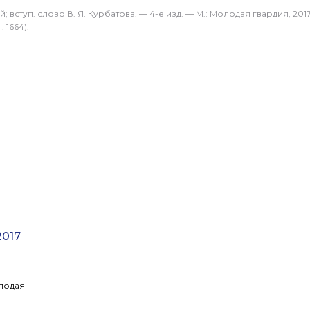
ой
; вступ. слово
В. Я. Курбатова
. — 4-е изд. — М.: Молодая гвардия, 2017
 1664).
2017
олодая