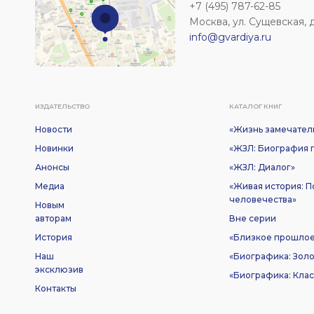
+7 (495) 787-62-85
Москва, ул. Сущевская, д. 
info@gvardiya.ru
ИЗДАТЕЛЬСТВО
КАТАЛОГ КНИГ
Новости
«Жизнь замечател
Новинки
«ЖЗЛ: Биография п
Анонсы
«ЖЗЛ: Диалог»
Медиа
«Живая история: 
человечества»
Новым
авторам
Вне серии
История
«Близкое прошло
Наш
«Биографика: Золо
эксклюзив
«Биографика: Клас
Контакты