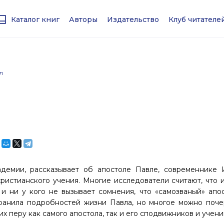
Каталог книг
Авторы
Издательство
Клуб читател
л
адемии, рассказывает об апостоле Павле, современнике 
ристианского учения. Многие исследователи считают, что 
 и ни у кого не вызывает сомнения, что «самозваный» апо
хранила подробностей жизни Павла, но многое можно поче
 перу как самого апостола, так и его сподвижников и учени