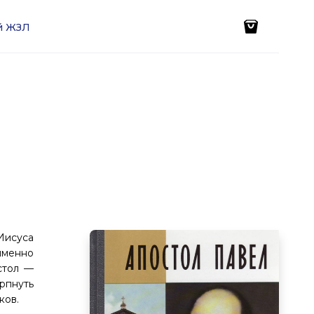
ей ЖЗЛ
Иисуса
именно
стол —
рпнуть
ков.