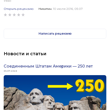
Ужас
Открыть рецензию
Никитин.
10 июля 2016, 05:07
КОММЕНТАРИЙ (РЕЗЮМЕ / ВЫВОД)
Как такая книга могла появиться в ЖЗЛ? Читать это просто
невозможно. Надеюсь у вас появится нормальная биография
Джефферсона, написанная, например, Глаголевой.
Написать рецензию
Новости и статьи
Соединенным Штатам Америки — 250 лет
04.07.2026