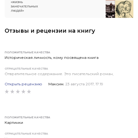
«ЖИЗНЬ
ЗАМЕЧАТЕЛЬНЫХ
ЛЮДЕЙ»
Отзывы и рецензии на книгу
ПОЛОЖИТЕЛЬНЫЕ КАЧЕСТВА
Историческая личность, кому посвящена книга
ОТРИЦАТЕЛЬНЫЕ КАЧЕСТВА
Отвратительное содержание. Это писательский роман,
а не биография.
Открыть рецензию
Максим.
23 августа 2017, 17:19
КОММЕНТАРИЙ (РЕЗЮМЕ / ВЫВОД)
В общем, худший образчик со времён советских книг повестей
о доблестных строителях светлого будущего. Можно сказать,
это «дно» современной серии ЖЗЛ (учитывая, что большинство
книг, изданных в последнее время, стали бриллиантами
ПОЛОЖИТЕЛЬНЫЕ КАЧЕСТВА
в коллекции серии ЖЗЛ), надеюсь редакторы, не будут больше
Картинки
допускать таких книг к изданию.
ОТРИЦАТЕЛЬНЫЕ КАЧЕСТВА