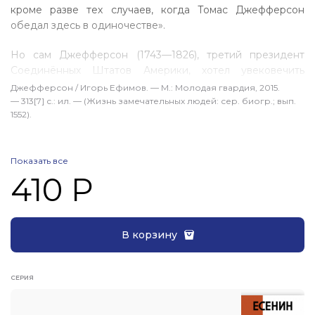
кроме разве тех случаев, когда Томас Джефферсон
обедал здесь в одиночестве».
Но сам Джефферсон (1743—1826), третий президент
Соединённых Штатов Америки, хотел увековечить
в памяти грядущих поколений только три своих
Джефферсон / Игорь Ефимов. — М.: Молодая гвар­дия, 2015.
достижения: Декларацию независимости, Закон штата
— 313[7] с.: ил. — (Жизнь замечательных людей: сер. биогр.; вып.
1552).
Виргиния о свободе вероисповедания, Виргинский
университет.
Об одном из отцов-основателей США — человеке
Показать все
410 Р
и гражданине — рассказывает новая книга известного
писателя, философа, историка, публициста Игоря
Марковича Ефимова.
В корзину
СЕРИЯ