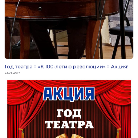
Год театра = «К 100-летию революции» = Акция!
21.08.2017