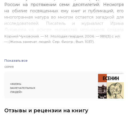
России на протяжении семи десятилетий. Несмотря
на обилие посвященных ему книг и публикаций, его
многогранная натура во многом остается загадкой для
исследователей. Писатель и журналист Ирина
Лукьянова на основе множества источников создала
новую, непревзойденную по полноте биографию
Корней Чуковский. — М.: Молодая гвардия, 2006. — 989[3] с: ил.
— (Жизнь замечат. людей: Сер. биогр.; Вып. 1037).
писателя, вписав его жизнь в широкую панораму
российской истории и литературы ХХ века. В изложении
автора Чуковский предстает не только деятелем
Показать все
ушедшей эпохи, но и нашим собеседником,
отвечающим на актуальные вопросы современности.
СЕРИЯ
«ЖИЗНЬ
ЗАМЕЧАТЕЛЬНЫХ
ЛЮДЕЙ»
Отзывы и рецензии на книгу