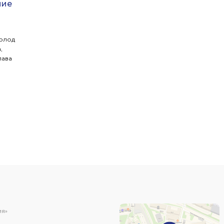
ние
волод
,
лава
ИЯ»