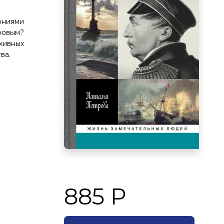
.
ониями
ровым?
хивных
ва.
885 Р