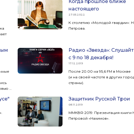
Когда прошлое ближе
настоящего
27.05.2022
К столетию «Молодой гвардии»: Н
ика
Петрова.
ает
рым
Радио «Звезда»: Слушайт
с 9 по 18 декабря!
17.12.2019
енные
После 20.00 на 95,6 FM в Москве
(и на своей частоте в других горо
ись
страны).
рвью с
усе"
Защитник Русской Трои
08.11.2019
».
ММКВЯ-2019: Презентация книги 
Петровой «Нахимов».