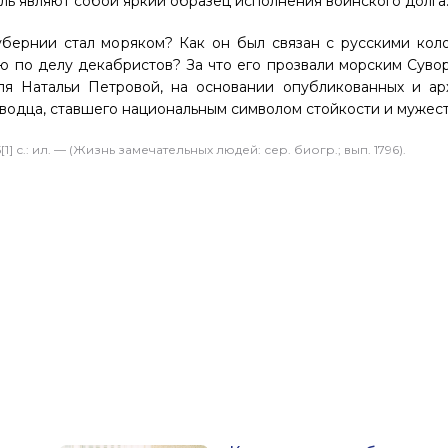
ель являют собой яркий образец исполнения воинского долга
бернии стал моряком? Как он был связан с русскими кол
ю по делу декабристов? За что его прозвали морским Суво
ля Натальи Петровой, на основании опубликованных и ар
одца, ставшего национальным символом стойкости и мужест
1] с.: ил. — (Жизнь замечательных людей: сер. биогр.; вып. 1796).