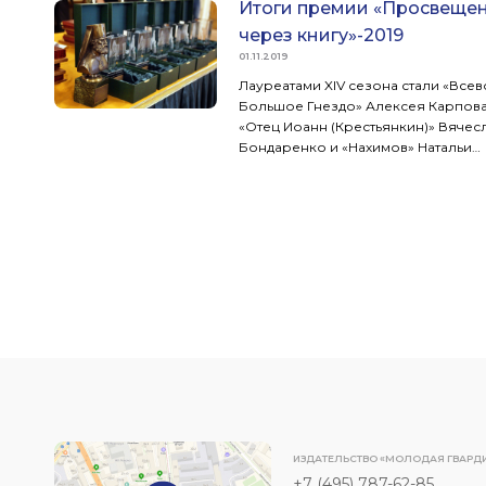
Итоги премии «Просвеще
через книгу»-2019
01.11.2019
Лауреатами XIV сезона стали «Все
Большое Гнездо» Алексея Карпова
«Отец Иоанн (Крестьянкин)» Вячес
Бондаренко и «Нахимов» Натальи
Петровой.
ИЗДАТЕЛЬСТВО «МОЛОДАЯ ГВАРД
+7 (495) 787-62-85