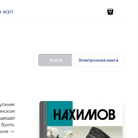
ей ЖЗЛ
Книга
Электронная книга
ускник
инском
ащищал
бухте,
поля —