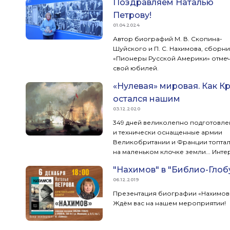
Поздравляем Наталью
Петрову!
01.04.2024
Автор биографий М. В. Скопина-
Шуйского и П. С. Нахимова, сборн
«Пионеры Русской Америки» отмеч
свой юбилей.
«Нулевая» мировая. Как К
остался нашим
03.12.2020
349 дней великолепно подготовл
и технически оснащенные армии
Великобритании и Франции топтал
на маленьком клочке земли... Инте
Натальей Петровой — автором
"Нахимов" в "Библио-Глоб
биографии Нахимова.
06.12.2019
Презентация биографии «Нахимов
Ждём вас на нашем мероприятии!