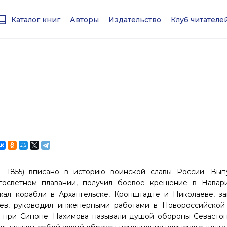
Каталог книг
Авторы
Издательство
Клуб читател
—1855) вписано в историю воинской славы России. Вып
угосветном плавании, получил боевое крещение в Навар
жал корабли в Архангельске, Кронштадте и Николаеве, з
ев, руководил инженерными работами в Новороссийской 
 при Синопе. Нахимова называли душой обороны Севасто