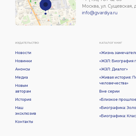
Москва, ул. Сущевская, д. 
info@gvardiya.ru
ИЗДАТЕЛЬСТВО
КАТАЛОГ КНИГ
Новости
«Жизнь замечател
Новинки
«ЖЗЛ: Биография п
Анонсы
«ЖЗЛ: Диалог»
Медиа
«Живая история: 
человечества»
Новым
авторам
Вне серии
История
«Близкое прошло
Наш
«Биографика: Золо
эксклюзив
«Биографика: Клас
Контакты