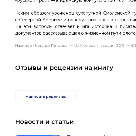
«русской Трои» — в Крымскую войну. Его жизнь и гиб
Каким образом уроженец сухопутной Смоленской гу
в Северной Америке и почему привлечен к следстви
На эти вопросы отвечает книга историка и писате
документов рассказывающая о жизненном пути флотов
Нахимов / Наталья Петрова. — М.: Молодая гвардия, 2019. — 415[
Отзывы и рецензии на книгу
Написать рецензию
Новости и статьи