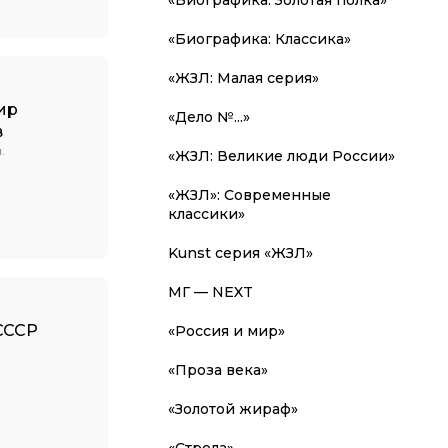
«Биографика: Классика»
«ЖЗЛ: Малая серия»
ир
«Дело №...»
в
.
«ЖЗЛ: Великие люди России»
«ЖЗЛ»: Современные
классики»
Kunst серия «ЖЗЛ»
МГ — NEXT
CCCР
«Россия и мир»
«Проза века»
«Золотой жираф»
«Стрела»