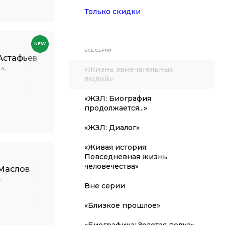
Только скидки
NEW
ВСЕ СЕРИИ
Астафьев
«Жизнь замечательных
 А.
людей»
«ЖЗЛ: Биография
продолжается...»
«ЖЗЛ: Диалог»
«Живая история:
Повседневная жизнь
человечества»
Маслов
.
Вне серии
«Близкое прошлое»
«Биографика: Золотая полка»