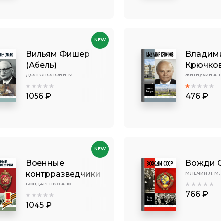
NEW
Вильям Фишер
Владим
(Абель)
Крючко
ДОЛГОПОЛОВ Н. М.
ЖИТНУХИН А. П
1056 ₽
476 ₽
NEW
Военные
Вожди 
контрразведчики
МЛЕЧИН Л. М.
БОНДАРЕНКО А. Ю.
766 ₽
1045 ₽