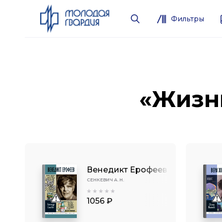
Фильтры
«Жизн
Венедикт Ерофеев
СЕНКЕВИЧ А. Н.
1056 ₽