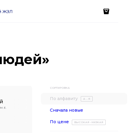
ей ЖЗЛ
людей»
СОРТИРОВКА
По алфавиту
А ... Я
ий
. Е.
Сначала новые
По цене
ВЫСОКАЯ - НИЗКАЯ