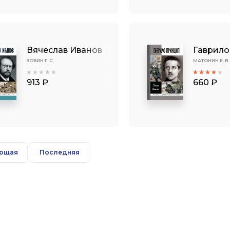
Вячеслав Иванов
Гаврило
ЗОБИН Г. С.
МАТОНИН Е. В.
913 ₽
660 ₽
ющая
Последняя