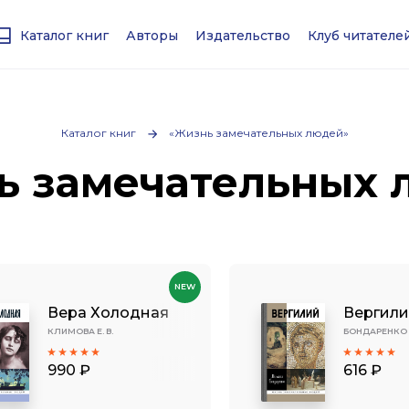
Каталог книг
Авторы
Издательство
Клуб читател
Каталог книг
«Жизнь замечательных людей»
ь замечательных 
NEW
Вера Холодная
Вергил
КЛИМОВА Е. В.
БОНДАРЕНКО М
990 ₽
616 ₽