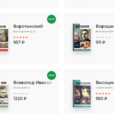
NEW
Воротынский
Вороши
ВОЛОДИХИН Д. М.
ВЕЛИКАНОВ Н. 
957 ₽
911 ₽
NEW
Всеволод Иванов
Высоцк
ЯРАНЦЕВ В. Н.
НОВИКОВ ВЛ. 
1320 ₽
950 ₽