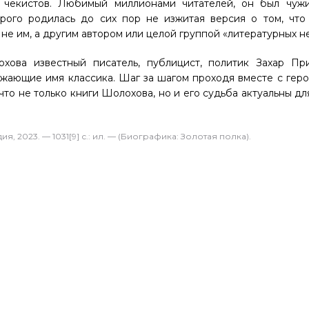
 чекистов. Любимый миллионами читателей, он был чуж
орого родилась до сих пор не изжитая версия о том, что
е им, а другим автором или целой группой «литературных не
ова известный писатель, публицист, политик Захар Пр
ужающие имя классика. Шаг за шагом проходя вместе с геро
то не только книги Шолохова, но и его судьба актуальны дл
 2023. — 1031[9] с.: ил. — (Биографика: Золотая полка).