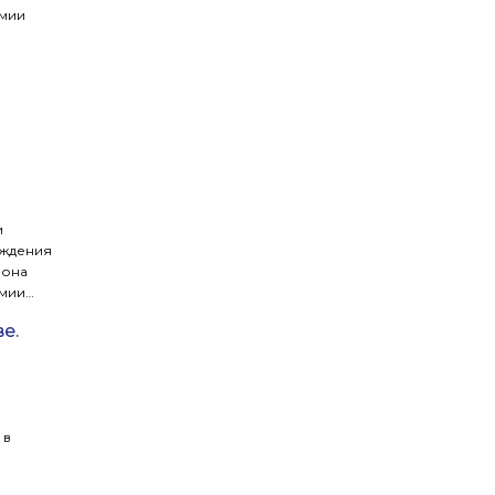
емии
и
аждения
зона
емии
бря в
е.
 в