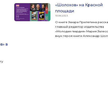
«Шолохов» на Красной
площади
10.06.2023
О книге Захара Прилепина расск
главный редактор издательства
«Молодая гвардия» Мария Залесс
внук героя книги Александр Шол
литературный критик Андрей Руд
в» в
гу