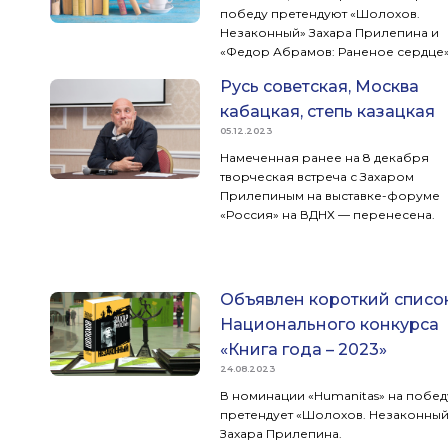
победу претендуют «Шолохов.
Незаконный» Захара Прилепина и
«Федор Абрамов: Раненое сердце
Олега Трушина.
Русь советская, Москва
кабацкая, степь казацкая
05.12.2023
Намеченная ранее на 8 декабря
творческая встреча с Захаром
Прилепиным на выставке-форуме
«Россия» на ВДНХ — перенесена.
Объявлен короткий списо
Национального конкурса
«Книга года – 2023»
24.08.2023
В номинации «Humanitas» на побед
претендует «Шолохов. Незаконный
Захара Прилепина.