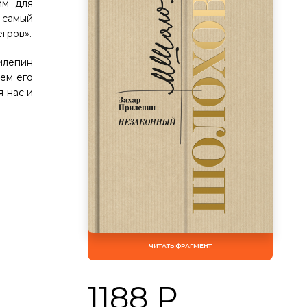
им для
 самый
гров».
илепин
ем его
я нас и
ЧИТАТЬ ФРАГМЕНТ
1188 Р