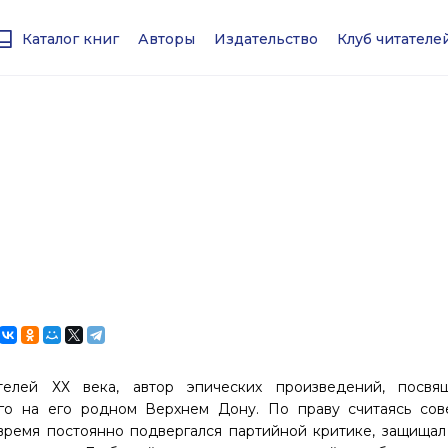
Каталог книг
Авторы
Издательство
Клуб читател
лей ХХ века, автор эпических произведений, посвя
о на его родном Верхнем Дону. По праву считаясь сов
время постоянно подвергался партийной критике, защищал