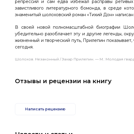
репрессий и сам едва избежал расправы ретивых
завистливого литературного бомонда, в среде кот
знаменитый шолоховский роман «Тихий Дон» написан н
В своей новой полномасштабной биографии Шолох
убедительно разоблачает эту и другие легенды, окр
жизненный и творческий путь, Прилепин показывает, ч
сегодня.
Шолохов. Незаконный / Захар Прилепин. — М.: Молодая гвардия,
Отзывы и рецензии на книгу
Написать рецензию