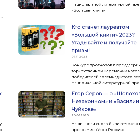
Национальной литературной пр
«Большая книга».
»
Кто станет лауреатом
«Большой книги» 2023?
Угадывайте и получайте
призы!
07.11.2023
Конкурс прогнозов в преддвери
торжественной церемонии нагр
победителей восемнадцатого се
Национальной литературной пр
«Большая книга» (пройдет 5 дека
к
Егор Серов — о «Шолохов
Доме Пашкова).
Незаконном» и «Василии
Чуйкове»
29.06.2023
у
Наши книги снова были отмечены
»
программе «Утро России».