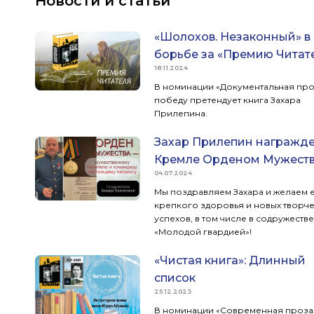
Новости и статьи
«Шолохов. Незаконный» в
борьбе за «Премию Читат
18.11.2024
В номинации «Документальная про
победу претендует книга Захара
Прилепина.
Захар Прилепин награжде
Кремле Орденом Мужест
04.07.2024
Мы поздравляем Захара и желаем 
крепкого здоровья и новых творч
успехов, в том числе в содружестве
«Молодой гвардией»!
«Чистая книга»: Длинный
список
25.12.2023
В номинации «Современная проза