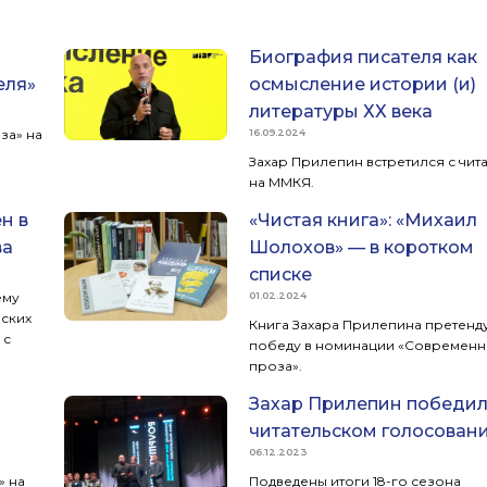
Биография писателя как
еля»
осмысление истории (и)
литературы ХХ века
за» на
16.09.2024
Захар Прилепин встретился с чит
на ММКЯ.
н в
«Чистая книга»: «Михаил
ва
Шолохов» — в коротком
списке
ему
01.02.2024
еских
Книга Захара Прилепина претенду
 с
победу в номинации «Современн
проза».
Захар Прилепин победил
читательском голосован
06.12.2023
» на
Подведены итоги 18-го сезона