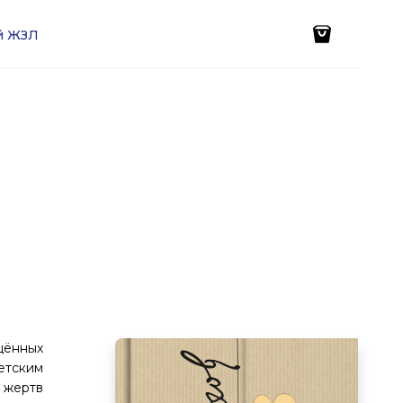
ей ЖЗЛ
щённых
етским
 жертв