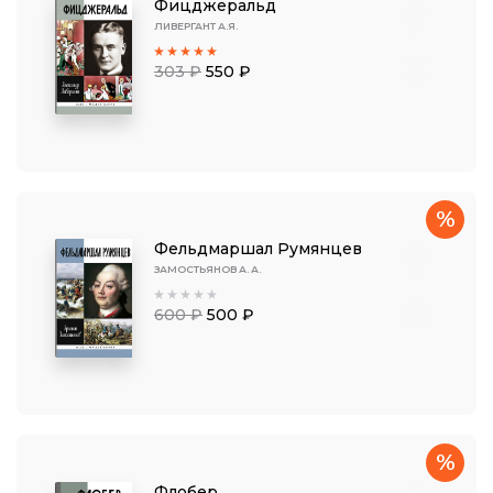
Фицджеральд
ЛИВЕРГАНТ А.Я.
303 ₽
550 ₽
%
Фельдмаршал Румянцев
ЗАМОСТЬЯНОВ А. А.
600 ₽
500 ₽
%
Флобер