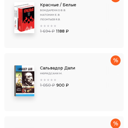
Красные / Белые
БОНДАРЕНКО В. В.
МАТОНИН Е. В.
ЛЕОНТЬЕВ Я.В.
1 694 ₽
1188 ₽
%
Сальвадор Дали
НЮРИДСАНИ М.
1 050 ₽
900 ₽
%