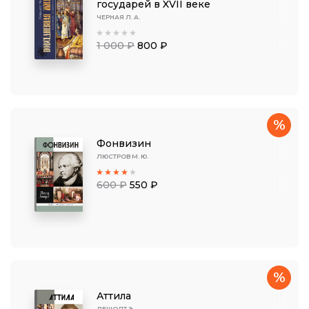
государей в XVII веке
ЧЕРНАЯ Л. А.
1 000 ₽
800 ₽
%
Фонвизин
ЛЮСТРОВ М. Ю.
600 ₽
550 ₽
%
Аттила
ДЕШОДТ Э.