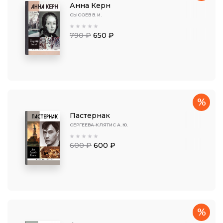
Анна Керн
СЫСОЕВ В. И.
790 ₽
650 ₽
%
Пастернак
СЕРГЕЕВА-КЛЯТИС А. Ю.
600 ₽
600 ₽
%