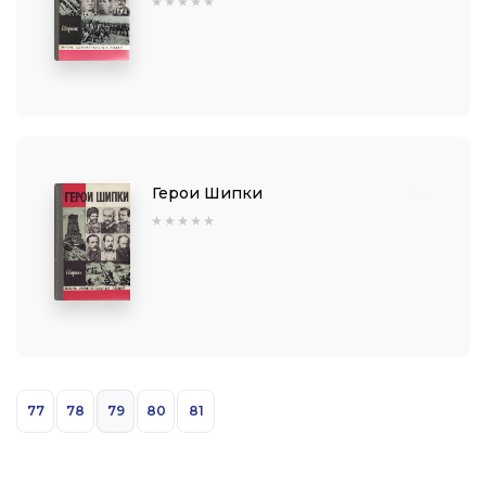
Герои Шипки
77
78
79
80
81