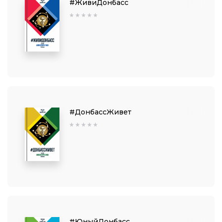
#ЖивиДонбасс
#ДонбассЖивет
#ЮныйДонбасс