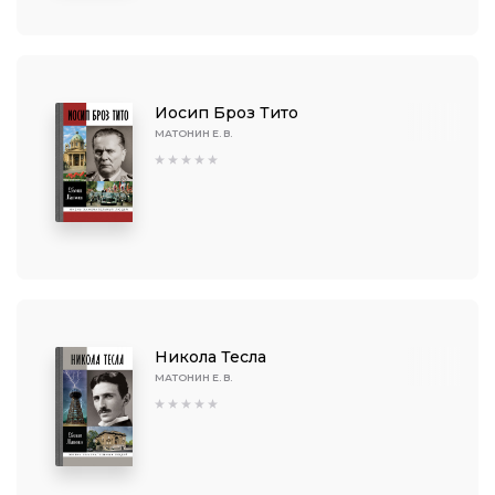
Иосип Броз Тито
МАТОНИН Е. В.
Никола Тесла
МАТОНИН Е. В.