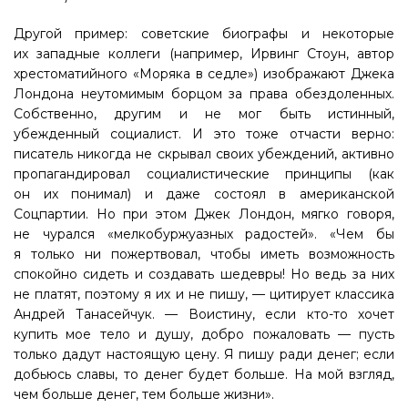
Другой пример: советские биографы и некоторые
их западные коллеги (например, Ирвинг Стоун, автор
хрестоматийного «Моряка в седле») изображают Джека
Лондона неутомимым борцом за права обездоленных.
Собственно, другим и не мог быть истинный,
убежденный социалист. И это тоже отчасти верно:
писатель никогда не скрывал своих убеждений, активно
пропагандировал социалистические принципы (как
он их понимал) и даже состоял в американской
Соцпартии. Но при этом Джек Лондон, мягко говоря,
не чурался «мелкобуржуазных радостей». «Чем бы
я только ни пожертвовал, чтобы иметь возможность
спокойно сидеть и создавать шедевры! Но ведь за них
не платят, поэтому я их и не пишу, — цитирует классика
Андрей Танасейчук. — Воистину, если кто-то хочет
купить мое тело и душу, добро пожаловать — пусть
только дадут настоящую цену. Я пишу ради денег; если
добьюсь славы, то денег будет больше. На мой взгляд,
чем больше денег, тем больше жизни».