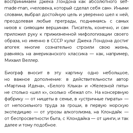
воспринимаем Джека Лондона как абсолютного self-
made-man, «человека, который сделал себя сам». Иными
словами, выбрал достойную цель и уверенно шел к ней,
преодолевая любые преграды, поднимаясь с самых
низов к сияющим вершинам. Писатель, конечно, и сам
приложил руку к прижизненной мифологизации своего
образа, но именно в СССР культ Джека Лондона достиг
апогея: многие сознательно строили свою жизнь,
равняясь на американского классика — как, например,
Михаил Веллер.
Биограф вносит в эту картину одно небольшое,
но важное дополнение: в действительности автор
«Мартина Идена», «Белого Клыка» и «Железной пяты»
не столько «шел к», сколько «бежал от». На консервную
фабрику — от нищеты в семье, в «устричные пираты» —
от непосильного труда за гроши, в первую морскую
экспедицию — от угрозы алкоголизма, на Клондайк —
от беспросветности быта, с Клондайка — от цинги, и так
далее и тому подобное.