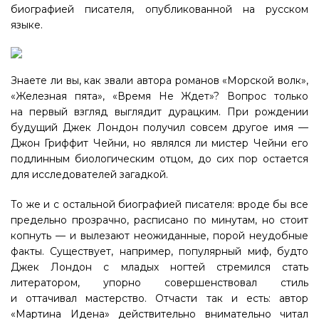
биографией писателя, опубликованной на русском
языке.
Знаете ли вы, как звали автора романов «Морской волк»,
«Железная пята», «Время Не Ждет»? Вопрос только
на первый взгляд выглядит дурацким. При рождении
будущий Джек Лондон получил совсем другое имя —
Джон Гриффит Чейни, но являлся ли мистер Чейни его
подлинным биологическим отцом, до сих пор остается
для исследователей загадкой.
То же и с остальной биографией писателя: вроде бы все
предельно прозрачно, расписано по минутам, но стоит
копнуть — и вылезают неожиданные, порой неудобные
факты. Существует, например, популярный миф, будто
Джек Лондон с младых ногтей стремился стать
литератором, упорно совершенствовал стиль
и оттачивал мастерство. Отчасти так и есть: автор
«Мартина Идена» действительно внимательно читал