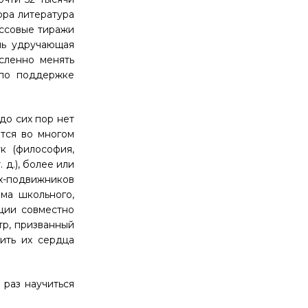
ора литература
ассовые тиражи
оль удручающая
сленно менять
 по поддержке
до сих пор нет
ётся во многом
к (философия,
. д.
), более или
ых-подвижников
ема школьного,
ции совместно
тр, призванный
нить их сердца
 раз научиться