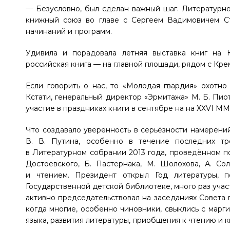
— Безусловно, был сделан важный шаг. Литературно
книжный союз во главе с Сергеем Вадимовичем С
начинаний и программ.
Удивила и порадовала летняя выставка книг на 
российская книга — на главной площади, рядом с Крем
Если говорить о нас, то «Молодая гвардия» охотно
Кстати, генеральный директор «Эрмитажа»
М. Б. Пио
участие в праздниках книги в сентябре на на ХХVI М
Что создавало уверенность в серьёзности намерени
В. В. Путина
, особенно в течение последних тр
в Литературном собрании 2013 года, проведённом по
Достоевского, Б. Пастернака, М. Шолохова, А. С
и чтением. Президент открыл Год литературы, 
Государственной детской биб­лиотеке, много раз учас
активно председательствовал на заседаниях Совета п
когда многие, особенно чиновники, свыклись с марг
языка, развития литературы, приобщения к чтению и 