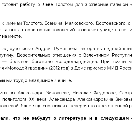
 готовит работу о Льве Толстом для экспериментальной 
к именам Толстого, Есенина, Маяковского, Достоевского, о
: талант авторов новых поколений позволяет увидеть свеж
 на месте.
над рукописью Андрея Румянцева, автора вышедшей книг
путину. Доверительные отношения с Валентином Распутин
, — большое богатство молодогвардейцев. При жизни м
ия «Молодой гвардии» (2012 год) в Доме приёмов МИД Росси
важный труд о Владимире Ленине.
иги об Александре Зиновьеве, Николае Фёдорове, Сартр
политолога ХХ века Александра Александровича Зиновье
новьевой, блестяще справился с невероятно ответственной р
али, что не забудут о литературе и в следующем 