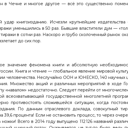
ойн в Чечне и многое другое — всё это существенно помен
 удар книгоизданию. Исчезли крупнейшие издательства 
тиражи уменьшились в 50 раз. Бывшие властители дум — «то
 тиражи в сотни раз. Наскоро и грубо сколоченный рынок ок
злетает до сих пор.
ое значение феномена книги и абсолютную необходимос
оссии. Книга и чтение — глобальное явление мировой культ
рии человечества. Неслучайно ООН и ЮНЕСКО, 140 научных 
ения. Множество акций и различных мероприятий в ходе Г
пу «навалом» недостаточно. Следует перейти от многочисле
той всеохватывающей государственной многолетней програ
рно противостоять сложившейся ситуации, когда постоянн
здания. По данным отраслевого доклада, совокупный тир
а 39,6 процента! Если не остановить процесс, то через очер
 ножки! Всего в 2014 году выпущено 112 126 названий различ
ощный книжный поток. Оказывается, не тут-то было, ведь п