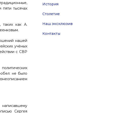
 традиционные,
История
и пяти тысячах
Столетие
Наш эксклюзив
 таких как А.
хеенковым
.
Контакты
ершений нашей
ейских учёных
ействии с СВР
 политических
робел: не было
изнеописанием
, написавшему
описью Сергея