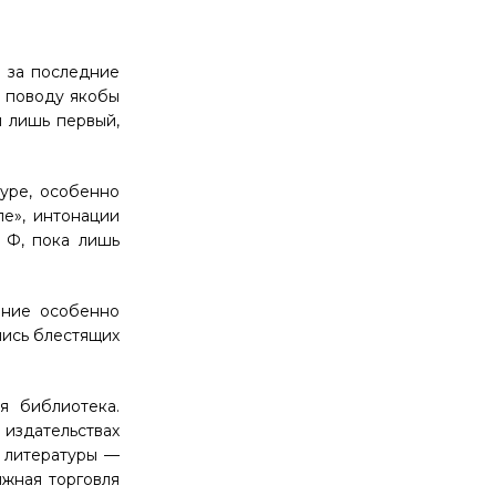
й за последние
о поводу якобы
н лишь первый,
туре, особенно
ле», интонации
Р Ф
, пока лишь
ание особенно
лись блестящих
я библиотека.
издательствах
д литературы —
жная торговля