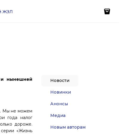
ей ЖЗЛ
 и нынешней
Новости
Новинки
Анонсы
е. Мы не можем
Медиа
ри года налог
только дороже.
Новым авторам
 серии «Жизнь