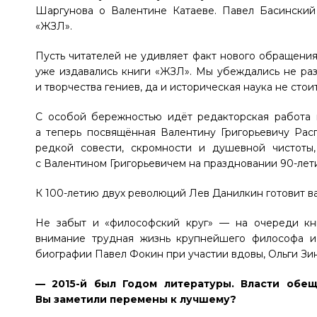
Шаргунова о Валентине Катаеве. Павел Басинский
«ЖЗЛ».
Пусть читателей не удивляет факт нового обращения 
уже издавались книги «ЖЗЛ». Мы убеждались не раз
и творчества гениев, да и историческая наука не стоит
С особой бережностью идёт редакторская работа 
а теперь посвящённая Валентину Григорьевичу Рас
редкой совести, скромности и душевной чистоты
с Валентином Григорьевичем на праздновании 90-лет
К 100-летию двух революций Лев Данилкин готовит 
Не забыт и «философский круг» — на очереди кн
внимание трудная жизнь крупнейшего философа и 
биографии Павел Фокин при участии вдовы, Ольги Зи
— 2015-й был Годом литературы. Власти обещ
Вы заметили перемены к лучшему?