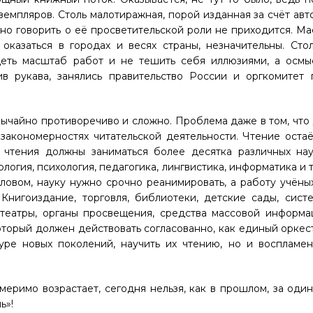
земпляров. Столь малотиражная, порой изданная за счёт авт
 но говорить о её просветительской роли не приходится. М
 оказаться в городах и весях страны, незначительны. Ст
деть масштаб работ и не тешить себя иллюзиями, а осмы
ив рукава, занялись правительство России и оргкомитет
обычайно противоречиво и сложно. Проблема даже в том, что 
закономерностях читательской деятельности. Чтение оста
 чтения должны заниматься более десятка различных нау
рология, психология, педагогика, лингвистика, информатика
и т
Словом, науку нужно срочно реанимировать, а работу учён
 Книгоиздание, торговля, библиотеки, детские сады, сист
 театры, органы просвещения, средства массовой информа
оторый должен действовать согласованно, как единый оркес
туре новых поколений, научить их чтению, но и воспламе
еримо возрастает, сегодня нельзя, как в прошлом, за один
ь»!