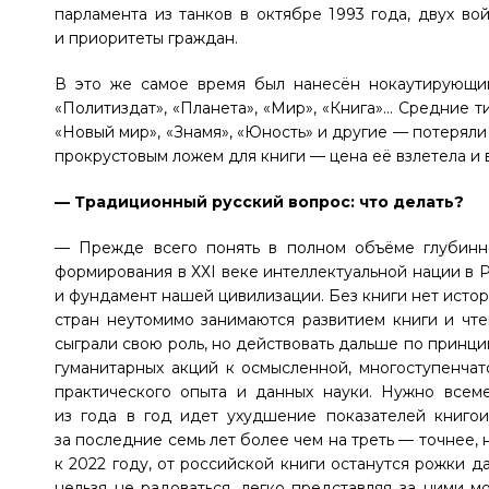
парламента из танков в октябре 1993 года, двух в
и приоритеты граждан.
В это же самое время был нанесён нокаутирующий
«Политиздат», «Планета», «Мир», «Книга»… Средние 
«Новый мир», «Знамя», «Юность» и другие — потеряли
прокрустовым ложем для книги — цена её взлетела и в
— Традиционный русский вопрос: что делать?
— Прежде всего понять в полном объёме глубинн
формирования в ХХI веке интеллектуальной нации в Р
и фундамент нашей цивилизации. Без книги нет исто
стран неутомимо занимаются развитием книги и чт
сыграли свою роль, но действовать дальше по принци
гуманитарных акций к осмысленной, многоступенча
практического опыта и данных науки. Нужно всеме
из года в год идет ухудшение показателей книгои
за последние семь лет более чем на треть — точнее, н
к 2022 году, от российской книги останутся рожки да
нельзя не радоваться, легко представляя за ними м