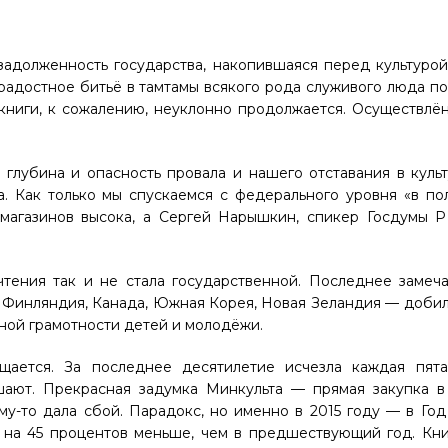
 задолженность государства, накопившаяся перед культуро
радостное битьё в тамтамы всякого рода служивого люда п
 книги, к сожалению, неуклонно продолжается. Осуществлё
 глубина и опасность провала и нашего отставания в куль
. Как только мы спускаемся с федерального уровня «в по
магазинов высока, а Сергей Нарышкин, спикер
Госдумы 
тения так и не стала государственной. Последнее замеч
— Финляндия, Канада, Южная Корея, Новая Зеландия — доби
рной грамотности детей и молодёжи.
щается. За последнее десятилетие исчезла каждая пята
ают. Прекрасная задумка Минкульта — прямая закупка в 
у-то дала сбой. Парадокс, но именно в 2015 году — в Го
 на 45 процентов меньше, чем в предшествующий год. Кни