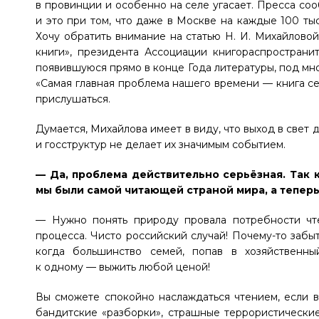
в провинции и особенно на селе угасает. Пресса соо
и это при том, что даже в Москве на каждые 100 ты
Хочу обратить внимание на статью
Н. И. Михайлово
книги», президента Ассоциации книгораспространи
появившуюся прямо в конце Года литературы, под мно
«Самая главная проблема нашего времени — книга се
прислушаться.
Думается, Михайлова имеет в виду, что выход в свет
и госструктур не делает их значимым событием.
— Да, проблема действительно серьёзная. Так к
мы были самой читающей страной мира, а тепер
— Нужно понять природу провала потребности чте
процесса. Чисто российский случай! Почему-то забыт
когда большинство семей, попав в хозяйственны
к одному — выжить любой ценой!
Вы сможете спокойно наслаждаться чтением, если 
бандитские «разборки», страшные террористически