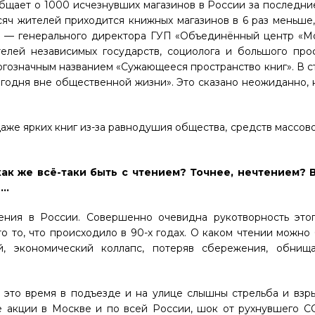
бщает о 1000 исчезнувших магазинов в России за последние
сяч жителей приходится книжных магазинов в 6 раз меньше,
й
— генерального директора ГУП «Объединённый центр «М
телей независимых государств, социолога и большого про
гозначным названием «Сужающееся пространство книг». В ст
годня вне общественной жизни». Это сказано неожиданно, н
 даже ярких книг из-за равнодушия общества, средств массо
ак же всё-таки быть с чтением? Точнее, нечтением? 
ь…
ния в России. Совершенно очевидна рукотворность этог
о то, что происходило в 90-х годах. О каком чтении можно 
й, экономический коллапс, потеряв сбережения, обнища
в это время в подъезде и на улице слышны стрельба и вз
е акции в Москве и по всей России, шок от рухнувшего С