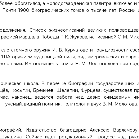
более обогатился, а молодогвардейская палитра, включая и
. Почти 1900 биографических томов о тысяче лет России 
одолжения. Список жизнеописаний великих полководцев,
иографией маршала Победы
Г. К. Жукова
, написанной
С. М. Ми
теле атомного оружия
И. В. Курчатове
и грандиозности св
 США оружием чудовищной силы, ряд американских и европ
во с нами. Им посвящены книги
Н. М. Долгополова
при сод
рическая школа. В перечне биографий государственных и
ущёв, Косыгин, Брежнев, Шелепин, Фурцева, существовал п
ейчас, наконец, ведётся работа над давно ожидаемым ж
— учёный, видный политик, политолог и внук
В. М. Молотова
.
иографий. Издательство благодарно Алексею Варламову
 Шукшина. Сейчас идёт редакционный процесс над рук