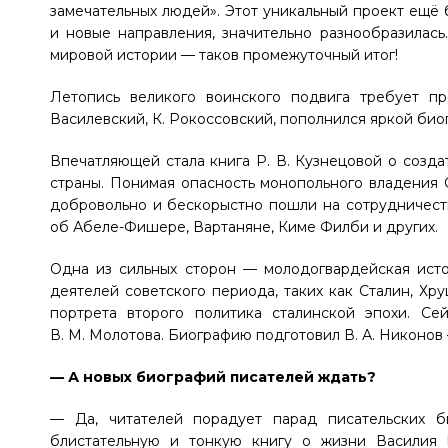
замечательных людей». Этот уникальный проект ещё 
и новые направления, значительно разнообразилась
мировой истории — таков промежуточный итог!
Летопись великого воинского подвига требует пр
Василевский, К. Рокоссовский, пополнился яркой б
Впечатляющей стала книга
Р. В. Кузнецовой
о созда
страны. Понимая опасность монопольного владения
добровольно и бескорыстно пошли на сотрудничест
об Абеле-Фишере, Вартаняне, Киме Филби и других.
Одна из сильных сторон — молодогвардейская исто
деятелей советского периода, таких как Сталин, Хр
портрета второго политика сталинской эпохи. С
В. М. Молотова
. Биографию подготовил
В. А. Никонов
— А новых биографий писателей ждать?
— Да, читателей порадует парад писательских б
блистательную и тонкую книгу о жизни Василия