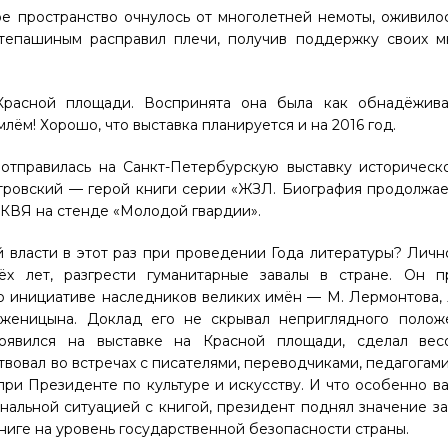
е пространство очнулось от многолетней немоты, оживило
тепашиным расправил плечи, получив поддержку своих м
Красной площади. Воспринята она была как обнадёжив
лём! Хорошо, что выставка планируется и на 2016 год.
 отправилась на Санкт-Петербурскую выставку историческ
тровский
— герой книги серии «ЖЗЛ. Биография продолжае
МКВЯ на стенде «Молодой гвардии».
й власти в этот раз при проведении Года литературы? Лич
ёх лет, разгрести гуманитарные завалы в стране. Он п
 инициативе наследников великих имён — М. Лермонтова, Л
олженицына. Доклад его не скрывал неприглядного полож
появился на выставке на Красной площади, сделал ве
твовал во встречах с писателями, переводчиками, педагогами
ри Президенте по культуре и искусству. И что особенно ва
инальной ситуацией с книгой, президент поднял значение з
книге на уровень государственной безопасности страны.