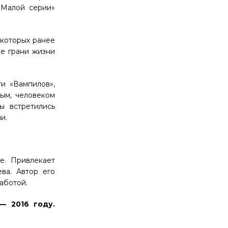
«Малой серии»
 которых ранее
ие грани жизни
и «Вампилов»,
ым, человеком
ы встретились
и.
е. Привлекает
ва. Автор его
аботой.
— 2016 году.