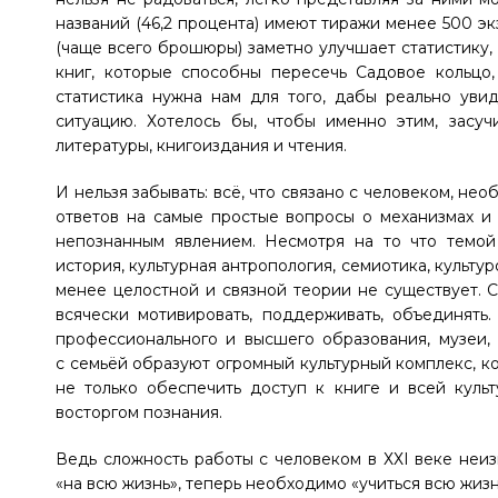
названий (46,2 процента) имеют тиражи менее 500 эк
(чаще всего брошюры) заметно улучшает статистику,
книг, которые способны пересечь Садовое кольцо,
статистика нужна нам для того, дабы реально уви
ситуацию. Хотелось бы, чтобы именно этим, засуч
литературы, книгоиздания и чтения.
И нельзя забывать: всё, что связано с человеком, не
ответов на самые простые вопросы о механизмах и 
непознанным явлением. Несмотря на то что темой
история, культурная антропология, семиотика, культу
менее целостной и связной теории не существует. 
всячески мотивировать, поддерживать, объединять.
профессионального и высшего образования, музеи,
с семьёй образуют огромный культурный комплекс, к
не только обеспечить доступ к книге и всей куль
восторгом познания.
Ведь сложность работы с человеком в ХХI веке неизм
«на всю жизнь», теперь необходимо «учиться всю жизн