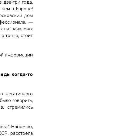
 два-три года,
 чем в Европе!
осковский дом
фессионала, —
атье заявлено:
о точно, стоит
вой информации
Ведь когда-то
о негативного
было говорить,
в, стремились
рывы? Напомню,
ССР, расстрела