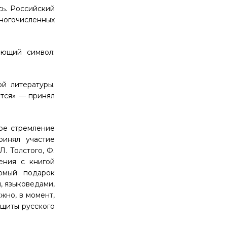
сь. Российский
ногочисленных
ающий символ:
ой литературы.
тся» — принял
ное стремление
ринял участие
. Толстого, Ф.
ения с книгой
сомый подарок
, языковедами,
жно, в момент,
ащиты русского