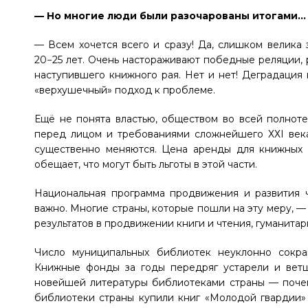
— Но многие люди были разочарованы итогами…
— Всем хочется всего и сразу! Да, слишком велика
20−25 лет. Очень настораживают победные реляции, 
наступившего книжного рая. Нет и нет! Деградация
«верхушечный» подход к проблеме.
Ещё не понята властью, обществом во всей полноте
перед лицом и требованиями сложнейшего ХХI века
существенно меняются. Цена аренды для книжных 
обещает, что могут быть льготы в этой части.
Национальная программа продвижения и развития ч
важно. Многие страны, которые пошли на эту меру, 
результатов в продвижении книги и чтения, гуманита
Число муниципальных библиотек неуклонно сокра
Книжные фонды за годы передряг устарели и ветш
новейшей литературы библиотеками страны — почем
библиотеки страны купили книг «Молодой гвардии»