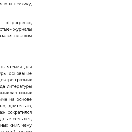
яло и психику,
— «Прогресс»,
лстые» журналы
азался жёстким
ть чтения для
уры, основание
центров разных
ода литературы
нных хаотичных
мме на основе
о, длительно,
аж сократился
едные семь лет,
ных книг, чему
очти 52 тысячи