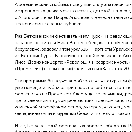
Академический снобизм, присущий ряду знатоков кла
искренностью, даже можно сказать, детской непосре
с Алондрой де ла Парра. Апофеозом вечера стали жарк
нескончаемые овации публики.
Раз Бетховенский фестиваль «взял курс» на революци
началом фестиваля Ника Вагнер обещала, что «Бетхов
безусловно, задавали тон уральцы — артисты Уральс
из Екатеринбурга. В отличие от юной мексиканки Ал
Лисс. Девиз концерта: «Революция и современность».
«Прометей» («Поэма огня») Скрябина и «Кантата к 20
Эта программа была уже апробирована на открытии ф
уже немецкой публике пришлось на себе испытать не 
фортепиано в «Прометее» блестяще исполнил Андрей 
прокофьевским «шумом революции»: треском канонад
усиленной микрофоном-репродуктором, наконец, мощь
закладывало уши и мурашки бежали по телу от какого
Итак, Бетховенский фестиваль «набирает обороты». В