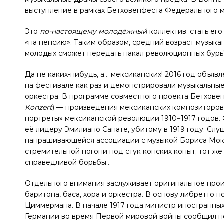
выступление в рамках Бетховенфеста Федерального
Это
по-настоящему молодёжный
коллектив: стать его
«на пенсию». Таким образом, средний возраст музыка
молодых сможет передать накал революционных бурь
Да не каких-нибудь, а… мексиканских! 2016 год объя
на фестивале как раз и демонстрировали музыкальн
оркестра. В программе совместного проекта Бетхове
Konzert
) — произведения мексиканских композиторов 
портреты» мексиканской революции 1910−1917 годов
её лидеру Эмилиано Сапате, убитому в 1919 году. Слу
напрашивающейся ассоциации с музыкой Бориса Мокр
стремительной погони под стук конских копыт; тот же
справедливой борьбы…
Отдельного внимания заслуживает оригинальное про
баритона, баса, хора и оркестра. В основу либретто
Циммермана. В начале 1917 года министр иностранны
Германии во время Первой мировой войны сообщил пос