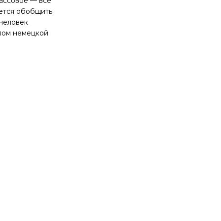
массовое — всё
чется обобщить
 человек
слом немецкой