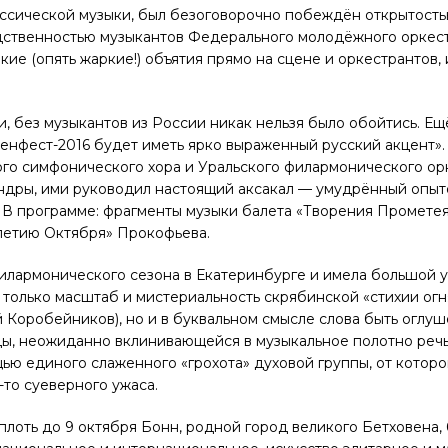
ссической музыки, был безоговорочно побеждён открытость
дственностью музыкантов Федерального молодёжного оркест
ие (опять жаркие!) объятия прямо на сцене и оркестрантов, 
и, без музыкантов из России никак нельзя было обойтись. Е
енфест-2016 будет иметь ярко выраженный русский акцент». 
кого симфонического хора и Уральского филармонического ор
ондры, ими руководил настоящий аксакал — умудрённый опы
 В программе: фрагменты музыки балета «Творения Прометея
-летию Октября» Прокофьева.
илармонического сезона в Екатеринбурге и имела большой у
только масштаб и мистериальность скрябинской «стихии огн
Коробейников), но и в буквальном смысле слова быть оглу
ы, неожиданно вклинивающейся в музыкальное полотно речь
ю единого слаженного «грохота» духовой группы, от которо
-то суеверного ужаса.
плоть до 9 октября Бонн, родной город великого Бетховена,