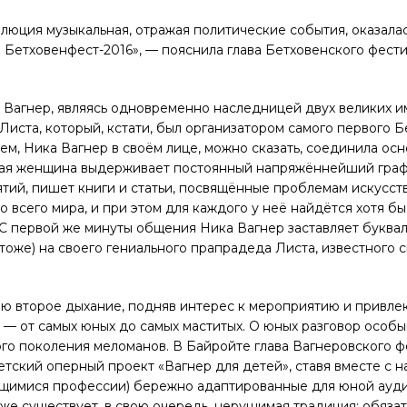
люция музыкальная, отражая политические события, оказала
Бетховенфест-2016», — пояснила глава Бетховенского фест
 Вагнер, являясь одновременно наследницей двух великих и
иста, который, кстати, был организатором самого первого 
лем, Ника Вагнер в своём лице, можно сказать, соединила ос
пкая женщина выдерживает постоянный напряжённейший граф
тий, пишет книги и статьи, посвящённые проблемам искусств
 всего мира, и при этом для каждого у неё найдётся хотя б
С первой же минуты общения Ника Вагнер заставляет буква
, тоже) на своего гениального прапрадеда Листа, известного 
ю второе дыхание, подняв интерес к мероприятию и привле
 — от самых юных до самых маститых. О юных разговор особ
ого поколения меломанов. В Байройте глава Вагнеровского ф
етский оперный проект «Вагнер для детей», ставя вместе с
ющимися профессии) бережно адаптированные для юной ауд
же существует, в свою очередь, нерушимая традиция: обяза