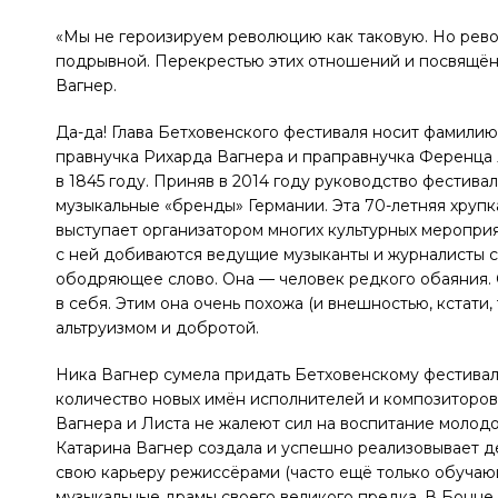
«Мы не героизируем революцию как таковую. Но рево
подрывной. Перекрестью этих отношений и посвящён 
Вагнер.
Да-да! Глава Бетховенского фестиваля носит фамилию
правнучка Рихарда Вагнера и праправнучка Ференца Л
в 1845 году. Приняв в 2014 году руководство фестива
музыкальные «бренды» Германии. Эта 70-летняя хру
выступает организатором многих культурных мероприя
с ней добиваются ведущие музыканты и журналисты со
ободряющее слово. Она — человек редкого обаяния. 
в себя. Этим она очень похожа (и внешностью, кстати
альтруизмом и добротой.
Ника Вагнер сумела придать Бетховенскому фестивал
количество новых имён исполнителей и композиторов
Вагнера и Листа не жалеют сил на воспитание молод
Катарина Вагнер создала и успешно реализовывает д
свою карьеру режиссёрами (часто ещё только обуча
музыкальные драмы своего великого предка. В Бонне 