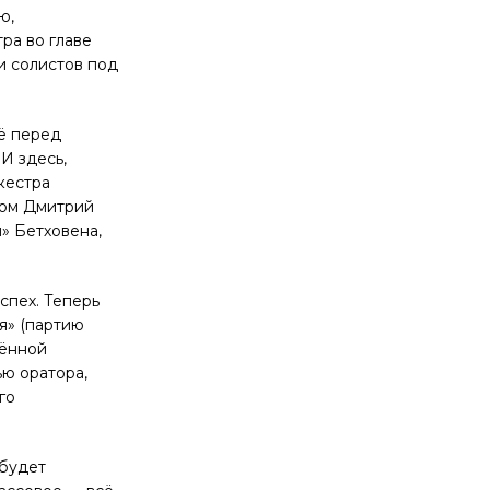
ю,
ра во главе
и солистов под
щё перед
И здесь,
кестра
том Дмитрий
» Бетховена,
спех. Теперь
я» (партию
шённой
ю оратора,
го
 будет