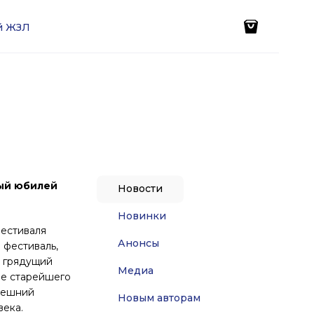
ей ЖЗЛ
ный юбилей
Новости
Новинки
фестиваля
Анонсы
 фестиваль,
а грядущий
Медиа
ме старейшего
ынешний
Новым авторам
века.