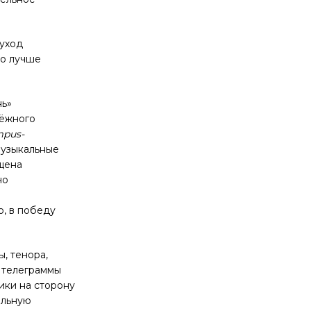
 уход
то лучше
нь»
дёжного
pus-
музыкальные
щена
но
о, в победу
ы, тенора,
й телеграммы
ики на сторону
альную