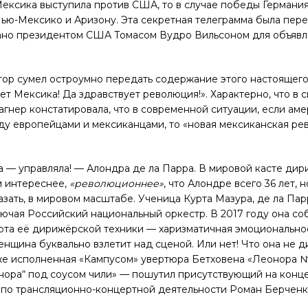
Мексика выступила против США, то в случае победы Германи
Нью-Мексико и Аризону. Эта секретная телеграмма была пер
вано президентом США Томасом Вудро Вильсоном для объяв
тор сумел остроумно передать содержание этого настоящег
т Мексика! Да здравствует революция!». Характерно, что в 
гнер констатировала, что в современной ситуации, если ам
ду европейцами и мексиканцами, то «новая мексиканская р
 — управляла! — Алондра де ла Парра. В мировой касте дир
м интереснее,
«революционнее»
, что Алондре всего 36 лет, 
азать, в мировом масштабе. Ученица Курта Мазура, де ла Па
ючая Российский национальный оркестр. В 2017 году она со
ерта её дирижёрской техники — харизматичная эмоциональнос
енщина буквально взлетит над сценой. Или нет! Что она не 
аже исполненная «Кампусом» увертюра Бетховена «Леонора №
онора“ под соусом чили» — пошутил присутствующий на конц
 по трансляционно-концертной деятельности Роман Берченк