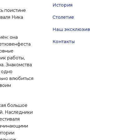
История
сь поистине
иваля Ника
Столетие
Наш эксклюзив
мён: она
Контакты
Бетховенфеста
новные
ик работы,
а. Знакомства
ы одно
льно влюбиться
своим
кая большое
ый. Наследники
естиваля
 начинающими
итории
тельное