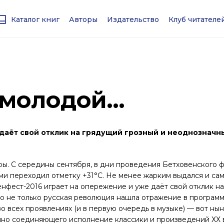
Каталог книг
Авторы
Издательство
Клуб читател
 молодой…
 даёт свой отклик на грядущий грозный и неоднознач
ры. С середины сентября, в дни проведения Бетховенского 
и переходил отметку +31°С. Не менее жарким выдался и сам
нфест-2016 играет на опережение и уже даёт свой отклик н
ко не только русская революция нашла отражение в програм
о всех проявлениях (и в первую очередь в музыке) — вот н
чно соединяющего исполнение классики и произведений ХХ 