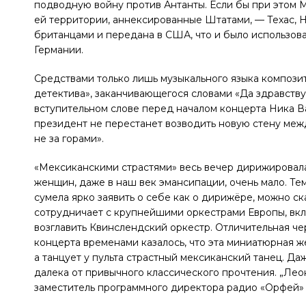
подводную войну против Антанты. Если бы при этом 
ей территории, аннексированные Штатами, — Техас, 
британцами и передана в США, что и было использо
Германии.
Средствами только лишь музыкального языка компози
детектива», заканчивающегося словами «Да здравствуе
вступительном слове перед началом концерта Ника Ва
президент не перестанет возводить новую стену меж
не за горами».
«Мексиканскими страстями» весь вечер дирижировала
женщин, даже в наш век эмансипации, очень мало. Те
сумела ярко заявить о себе как о дирижёре, можно ск
сотрудничает с крупнейшими оркестрами Европы, вкл
возглавить Квинслендский оркестр. Отличительная ч
концерта временами казалось, что эта миниатюрная ж
а танцует у пульта страстный мексиканский танец. Д
далека от привычного классического прочтения. „Ле
заместитель программного директора радио «Орфей»