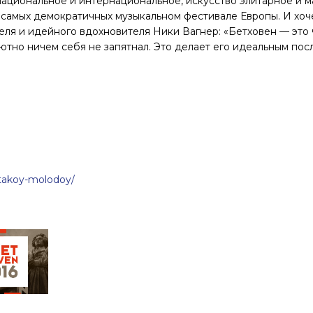
национальное и интернациональное, искусство элитарное и 
з самых демократичных музыкальном фестивале Европы. И хо
еля и идейного вдохновителя Ники Вагнер: «Бетховен — это
ютно ничем себя не запятнал. Это делает его идеальным по
-takoy-molodoy/