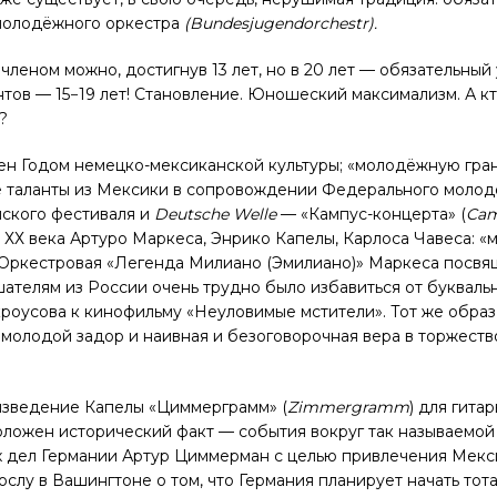
 молодёжного оркестра
(Bundesjugendorchestr).
 членом можно, достигнув 13 лет, но в 20 лет — обязательный
нтов — 15−19 лет! Становление. Юношеский максимализм. А к
?
влен Годом немецко-мексиканской культуры; «молодёжную гра
ые таланты из Мексики в сопровождении Федерального моло
нского фестиваля и
Deutsche
Welle
— «Кампус-концерта» (
Cam
ХХ века Артуро Маркеса, Энрико Капелы, Карлоса Чавеса: «
. Оркестровая «Легенда Милиано (Эмилиано)» Маркеса посвя
шателям из России очень трудно было избавиться от букваль
оусова к кинофильму «Неуловимые мстители». Тот же образ
 молодой задор и наивная и безоговорочная вера в торжеств
изведение Капелы «Циммерграмм» (
Zimmergramm
) для гитар
 положен исторический факт — события вокруг так называемо
х дел Германии Артур Циммерман с целью привлечения Мекс
лу в Вашингтоне о том, что Германия планирует начать тот