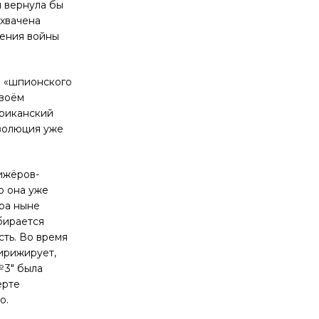
я вернула бы
ехвачена
ления войны
о «шпионского
своём
ериканский
еволюция уже
ижёров-
но она уже
рра ныне
бирается
ть. Во время
дирижирует,
 3″ была
ерте
о.