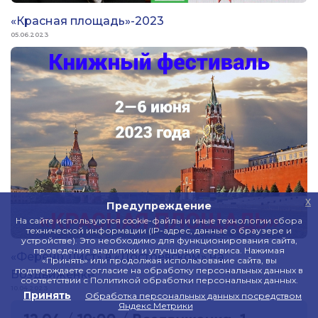
«Красная площадь»-2023
05.06.2023
x
Предупреждение
На сайте используются cookie-файлы и иные технологии сбора
технической информации (IP-адрес, данные о браузере и
устройстве). Это необходимо для функционирования сайта,
проведения аналитики и улучшения сервиса. Нажимая
«Ференц Лист» в «Достоевском» на
«Принять» или продолжая использование сайта, вы
подтверждаете согласие на обработку персональных данных в
Воздвиженке
соответствии с Политикой обработки персональных данных.
10.04.2023
Принять
Обработка персональных данных посредством
Яндекс Метрики