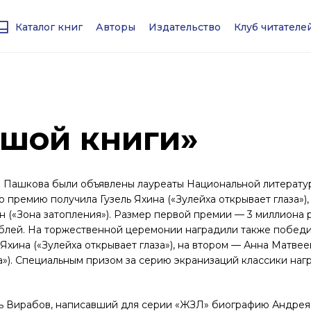
Каталог книг
Авторы
Издательство
Клуб читател
ьшой книги»
е Пашкова были объявлены лауреаты Национальной литерат
 премию получила Гузель Яхина («Зулейха открывает глаза»)
н («Зона затопления»). Размер первой премии — 3 миллиона 
ублей. На торжественной церемонии наградили также побед
 Яхина («Зулейха открывает глаза»), на втором — Анна Матвее
ка»). Специальным призом за серию экранизаций классики на
рь Вирабов, написавший для серии «ЖЗЛ» биографию Андрея