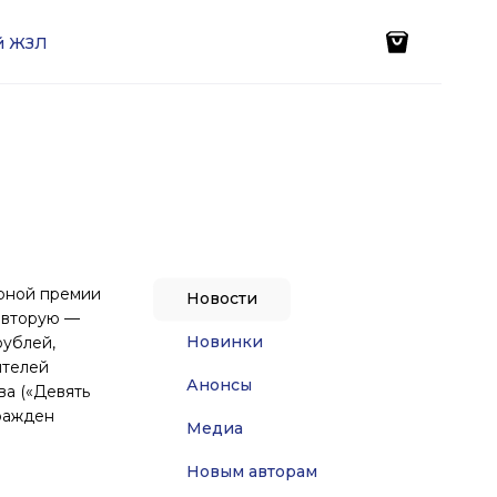
ей ЖЗЛ
урной премии
Новости
, вторую —
Новинки
рублей,
ителей
Анонсы
ва («Девять
гражден
Медиа
Новым авторам