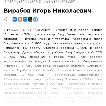
Вирабов Игорь Николаевич
ВИРАБОВ ИГОРЬ НИКОЛАЕВИЧ — журналист, филолог. Родился
10 февраля 1959 года в городе Баку. Учился на факультете
филологии («русский язык и литература») Азербайджанского
Госуниверситета. В 1980 году, по оконании университета, был
направлен на работу учителем средней школы в село
Сеидбазар Джалилабадского района Азербайджанской ССР.
В 1982 году переехал в город Курск, где работал
корреспондентом заводской многотиражки в объединении
«Прибор». В 1984—1988 годах заведовал отделом культурно-
массовой работы в областной молодежной газете «Молодая
гвардия». С 1988 года — собственный корреспондент
«Комсомольской правды» по Среднему Поволжью. С 1994 года —
редактор отдела культуры, с 1998 года — заместитель главного
редактора «Комсомольской правды». С 2006 года — заместитель
главного редактора газеты «Известия». С 2013 года — редактор
отдела культуры «Российской газеты». Занимал пост
ответственного секретаря газеты «Аргументы и факты», затем