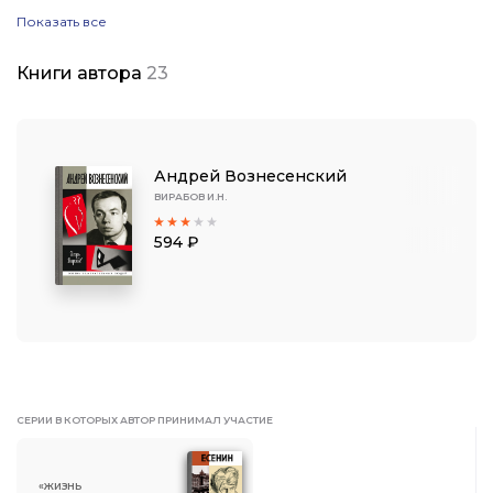
вернулся в «Российскую газету».
Показать все
В 2015 году в серии «ЖЗЛ» увидела свет написанная Игорем
Вирабовым биография поэта Андрея Вознесенского (вошла в
Книги автора
23
короткий список премии «Большая книга»).
Андрей Вознесенский
ВИРАБОВ И.Н.
594 ₽
СЕРИИ В КОТОРЫХ АВТОР ПРИНИМАЛ УЧАСТИЕ
«ЖИЗНЬ