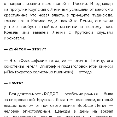
о национализации всех тканей в России. И однажды
на прогулке Крупская с Лениным услышали от какого-то
крестьянина, что новая власть, в принципе, туда-сюда,
только вот в Кремле сидит какой-то Ленин, его жена
у него требует швейные машинки и поэтому весь
Кремль ими завален. Ленин с Крупской слушали
и хохотали.
— 29-й том — это???
— Это «Философские тетради» — ключ к Ленину, его
конспекты Гегеля. Эпиграф и подзаголовок этой книжки
(«Пантократор солнечных пылинок») — оттуда.
— Почта?
— Вся деятельность РСДРП — особенно ранняя — была
зашифрованной. Крупская была тем человеком, который
владел ключом от почтового ящика. Вообще Ленин —
человек эпистолярный. Дважды в день на вокзал