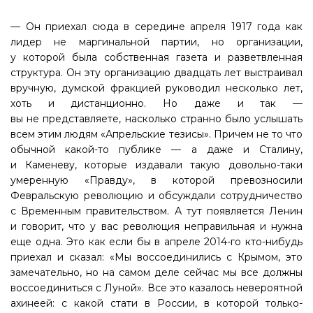
— Он приехал сюда в середине апреля 1917 года как
лидер не маргинальной партии, но организации,
у которой была собственная газета и разветвленная
структура. Он эту организацию двадцать лет выстраивал
вручную, думской фракцией руководил несколько лет,
хоть и дистанционно. Но даже и так —
вы не представляете, насколько странно было услышать
всем этим людям «Апрельские тезисы». Причем не то что
обычной какой-то публике — а даже и Сталину,
и Каменеву, которые издавали такую довольно-таки
умеренную «Правду», в которой превозносили
Февральскую революцию и обсуждали сотрудничество
с Временным правительством. А тут появляется Ленин
и говорит, что у вас революция неправильная и нужна
еще одна. Это как если бы в апреле 2014-го кто-нибудь
приехал и сказал: «Мы воссоединились с Крымом, это
замечательно, но на самом деле сейчас мы все должны
воссоединиться с Луной». Все это казалось невероятной
ахинеей: с какой стати в России, в которой только-