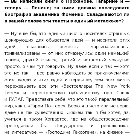
— Вы написали книги о Проханове, Гагарине и —
теперь — Ленине; за ними должна последовать
биография академика Фоменко. Складываются ли
в вашей голове эти тексты в единый метасюжет?
— Ну еще бы, это единый цикл о носителях странных,
шокирующих для обывателя идей — и носители этих
идей оказались осмеяны, маргинализованы,
тривиализованы — от них отмахнулись: один немецкий
шпион, другой спился, третий и четвертый чокнутые
просто, о чем тут говорить. Ну даже если и так — хотя
это не так — все равно наблюдать за приключениями
этих людей и этих идей интереснее, чем всю жизнь
пережевывать все эти «бестселлеры The New York
Times» и перестроечную публицистику про Совок
и ГУЛАГ. Представьте себе, что это такой параллельный
мир, как в «Гарри Поттере». Верю я в него или не верю,
даже не так существенно. Скажем так, я бы хотел, да,
учиться в таком Хогвартсе, где на обществоведении
преподавали бы «Государство и революцию»,
на литературе — «Господина Гексогена», на физике —