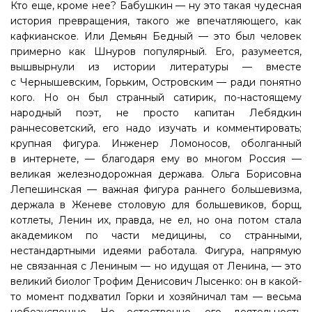
Кто еще, кроме нее? Бабушкин — ну это такая чудесная
история превращения, такого же впечатляющего, как
кафкианское. Или Демьян Бедный — это был человек
примерно как Шнуров популярный. Его, разумеется,
вышвырнули из истории литературы — вместе
с Чернышевским, Горьким, Островским — ради понятно
кого. Но он был странный сатирик, по-настоящему
народный поэт, не просто капитан Лебядкин
раннесоветский, его надо изучать и комментировать;
крупная фигура. Инженер Ломоносов, оболганный
в интернете, — благодаря ему во многом Россия —
великая железнодорожная держава. Ольга Борисовна
Лепешинская — важная фигура раннего большевизма,
держала в Женеве столовую для большевиков, борщ,
котлеты, Ленин их, правда, не ел, но она потом стала
академиком по части медицины, со странными,
нестандартными идеями работала. Фигура, напрямую
не связанная с Лениным — но идущая от Ленина, — это
великий биолог Трофим Денисович Лысенко: он в какой-
то момент подхватил Горки и хозяйничал там — весьма