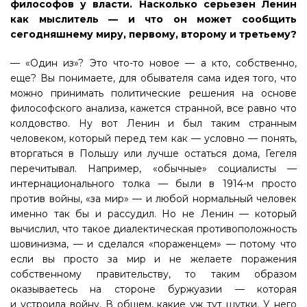
философов у власти. Насколько серьезен Ленин
как мыслитель — и что он может сообщить
сегодняшнему миру, первому, второму и третьему?
— «Один из»? Это что-то новое — а кто, собственно,
еще? Вы понимаете, для обывателя сама идея того, что
можно принимать политические решения на основе
философского анализа, кажется странной, все равно что
колдовство. Ну вот Ленин и был таким странным
человеком, который перед тем как — условно — понять,
вторгаться в Польшу или лучше остаться дома, Гегеля
перечитывал. Например, «обычные» социалисты —
интернационального толка — были в 1914-м просто
против войны, «за мир» — и любой нормальный человек
именно так бы и рассудил. Но не Ленин — который
вычислил, что такое диалектическая противоположность
шовинизма, — и сделался «пораженцем» — потому что
если вы просто за мир и не желаете поражения
собственному правительству, то таким образом
оказываетесь на стороне буржуазии — которая
и устроила войну. В общем, какие уж тут шутки. У него