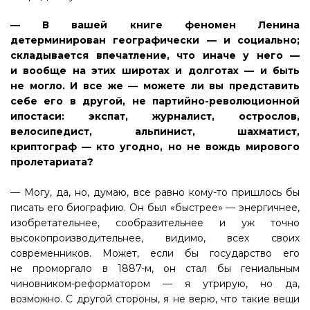
— В вашей книге феномен Ленина
детерминирован географически — и социально;
складывается впечатление, что иначе у него —
и вообще на этих широтах и долготах — и быть
не могло. И все же — можете ли вы представить
себе его в другой, не партийно-революционной
ипостаси: экспат, журналист, острослов,
велосипедист, альпинист, шахматист,
криптограф — кто угодно, но не вождь мирового
пролетариата?
— Могу, да, но, думаю, все равно кому-то пришлось бы
писать его биографию. Он был «быстрее» — энергичнее,
изобретательнее, сообразительнее и уж точно
высокопроизводительнее, видимо, всех своих
современников. Может, если бы государство его
не проморгало в 1887-м, он стал бы гениальным
чиновником-реформатором — я утрирую, но да,
возможно. С другой стороны, я не верю, что такие вещи