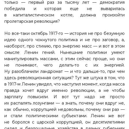
только — первый раз за тысячу лет — демократия
победила и которая еще не выварилась
в капиталистическом котле, должна произойти
пролетарская революция?
Но все-таки октябрь 1917-го — история не про безумную
идею одного чокнутого политика и не про заговор, а,
наоборот, про стихию, про энергию масс — и вот в этом
смысле Ленин гений. Нынешние политики умеют
манипулировать массами, с этим сейчас проще, но они
не понимают, чего делать-то с их энергией.
Ну разоблачили ландромат — и что дальше-то, при чем
здесь революционная ситуация? Тут же штука в том, что
в 1917-м Ленин увидел, что наступил момент, когда масса
правда хочет вдруг именно революции, а не чтобы
зарплату повысили. И вот тут надо не просто
их распалять лозунгами — а знать, почему они вдруг не,
как обычно, коррупцией недовольны, почему они раз —
и стали политическими субъектами. Ленин же вот
не боролся с царской коррупцией, он десятилетиями
сидел и безлошадные хозяйства в разных губерниях