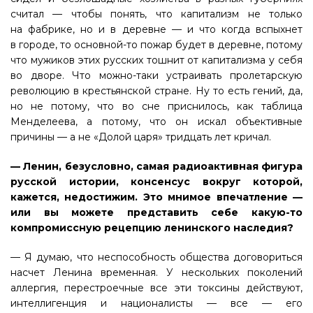
считал — чтобы понять, что капитализм не только
на фабрике, но и в деревне — и что когда вспыхнет
в городе, то основной-то пожар будет в деревне, потому
что мужиков этих русских тошнит от капитализма у себя
во дворе. Что можно-таки устраивать пролетарскую
революцию в крестьянской стране. Ну то есть гений, да,
но не потому, что во сне приснилось, как таблица
Менделеева, а потому, что он искал объективные
причины — а не «Долой царя» тридцать лет кричал.
— Ленин, безусловно, самая радиоактивная фигура
русской истории, консенсус вокруг которой,
кажется, недостижим. Это мнимое впечатление —
или вы можете представить себе какую-то
компромиссную рецепцию ленинского наследия?
— Я думаю, что неспособность общества договориться
насчет Ленина временная. У нескольких поколений
аллергия, перестроечные все эти токсины действуют,
интеллигенция и националисты — все — его