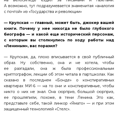
на велосипеде ездил за письмами и газетами.
А возможно, тут подразумевается знаменитая «аналогия
с почтой» из «Государства и революции»
— Крупская — главный, может быть, джокер вашей
книги. Почему у нее никогда не было глубокого
биографа — и какой еще исторический персонаж,
с которым вы столкнулись по ходу работы над
«Лениным», вас поразил?
— Крупская, да, плохо вписывается в свой публичный
образ. Ну собственно, она и не хотела, чтобы
ее разгадали, она ж была профессиональным
криптографом, лекции об этом читала в партшколах. Как
сказано в последнем «Бонде» о конспиративных
квартирах МИ-6 — на то они и конспиративные, чтобы
никто о них не знал. Она сюрприз, большой сюрприз,
ее прошляпили, похоже, в тени Ленина. Это как,
представьте себе, такой линкор «Ямато» — и при этом
защищенный технологией «Стелс».