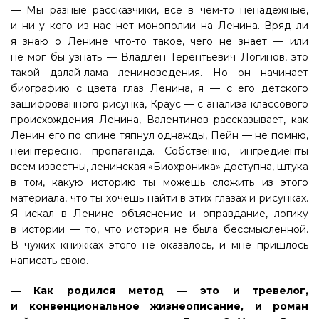
— Мы разные рассказчики, все в чем-то ненадежные,
и ни у кого из нас нет монополии на Ленина. Вряд ли
я знаю о Ленине что-то такое, чего не знает — или
не мог бы узнать — Владлен Терентьевич Логинов, это
такой далай-лама лениноведения. Но он начинает
биографию с цвета глаз Ленина, я — с его детского
зашифрованного рисунка, Краус — c анализа классового
происхождения Ленина, Валентинов рассказывает, как
Ленин его по спине тяпнул однажды, Пейн — не помню,
неинтересно, пропаганда. Собственно, ингредиенты
всем известны, ленинская «Биохроника» доступна, штука
в том, какую историю ты можешь сложить из этого
материала, что ты хочешь найти в этих глазах и рисунках.
Я искал в Ленине объяснение и оправдание, логику
в истории — то, что история не была бессмысленной.
В чужих книжках этого не оказалось, и мне пришлось
написать свою.
— Как родился метод — это и тревелог,
и конвенциональное жизнеописание, и роман