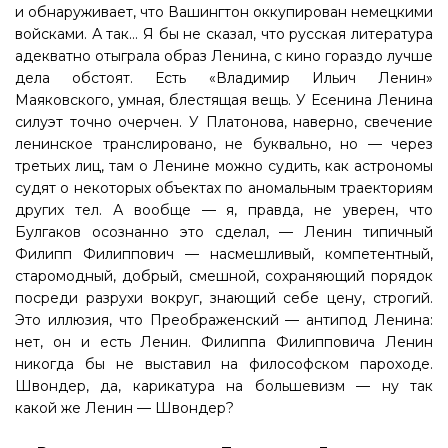
и обнаруживает, что Вашингтон оккупирован немецкими
войсками. А так… Я бы не сказал, что русская литература
адекватно отыграла образ Ленина, с кино гораздо лучше
дела обстоят. Есть «Владимир Ильич Ленин»
Маяковского, умная, блестящая вещь. У Есенина Ленина
силуэт точно очерчен. У Платонова, наверно, свечение
ленинское транслировано, не буквально, но — через
третьих лиц, там о Ленине можно судить, как астрономы
судят о некоторых объектах по аномальным траекториям
других тел. А вообще — я, правда, не уверен, что
Булгаков осознанно это сделал, — Ленин типичный
Филипп Филиппович — насмешливый, компетентный,
старомодный, добрый, смешной, сохраняющий порядок
посреди разрухи вокруг, знающий себе цену, строгий.
Это иллюзия, что Преображенский — антипод Ленина:
нет, он и есть Ленин. Филиппа Филипповича Ленин
никогда бы не выставил на философском пароходе.
Швондер, да, карикатура на большевизм — ну так
какой же Ленин — Швондер?