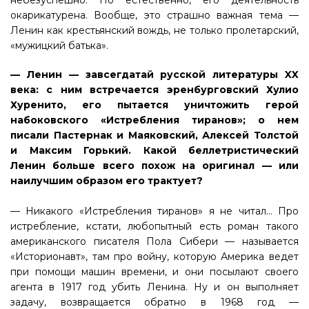
небезуспешно. Но естественно, его деятельность
окарикатурена. Вообще, это страшно важная тема —
Ленин как крестьянский вождь, не только пролетарский,
«мужицкий батька».
— Ленин — завсегдатай русской литературы XX
века: с ним встречается эренбурговский Хулио
Хуренито, его пытается уничтожить герой
набоковского «Истребления тиранов»; о нем
писали Пастернак и Маяковский, Алексей Толстой
и Максим Горький. Какой беллетристический
Ленин больше всего похож на оригинал — или
наилучшим образом его трактует?
— Никакого «Истребления тиранов» я не читал… Про
истребление, кстати, любопытный есть роман такого
американского писателя Пола Сибери — называется
«Историонавт», там про войну, которую Америка ведет
при помощи машин времени, и они посылают своего
агента в 1917 год убить Ленина. Ну и он выполняет
задачу, возвращается обратно в 1968 год —