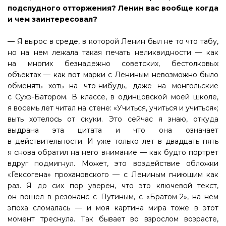
подспудного отторжения? Ленин вас вообще когда
и чем заинтересовал?
— Я вырос в среде, в которой Ленин был не то что табу,
но на нем лежала такая печать неликвидности — как
на многих безнадежно советских, бестолковых
объектах — как вот марки с Лениным невозможно было
обменять хоть на что-нибудь, даже на монгольские
с Сухэ-Батором. В классе, в одинцовской моей школе,
я восемь лет читал на стене: «Учиться, учиться и учиться»;
выть хотелось от скуки. Это сейчас я знаю, откуда
выдрана эта цитата и что она означает
в действительности. И уже только лет в двадцать пять
я снова обратил на него внимание — как будто портрет
вдруг подмигнул. Может, это воздействие обложки
«Гексогена» прохановского — с Лениным гниющим как
раз. Я до сих пор уверен, что это ключевой текст,
он вошел в резонанс с Путиным, с «Братом-2», на нем
эпоха сломалась — и моя картина мира тоже в этот
момент треснула. Так бывает во взрослом возрасте,