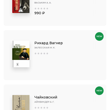
ВАСЬКИН А. А.
990 ₽
NEW
Рихард Вагнер
ЗАЛЕССКАЯ М. К.
NEW
Чайковский
АЙНБИНДЕР А. Г.