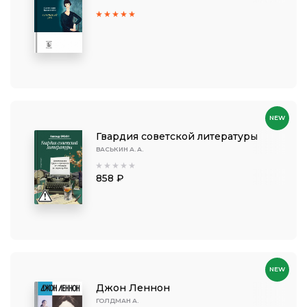
NEW
Гвардия советской литературы
ВАСЬКИН А. А.
858 ₽
NEW
Джон Леннон
ГОЛДМАН А.