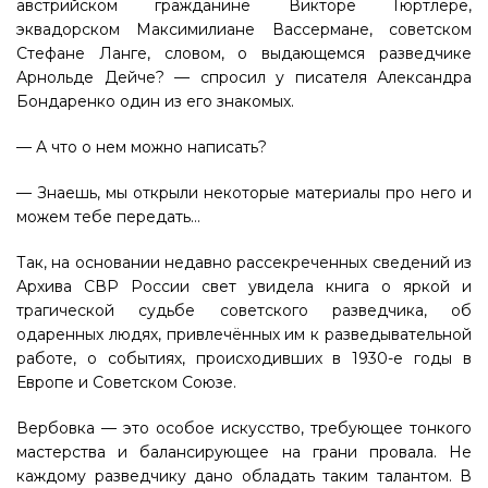
австрийском гражданине Викторе Гюртлере,
эквадорском Максимилиане Вассермане, советском
Стефане Ланге, словом, о выдающемся разведчике
Арнольде Дейче? — спросил у писателя Александра
Бондаренко один из его знакомых.
— А что о нем можно написать?
— Знаешь, мы открыли некоторые материалы про него и
можем тебе передать…
Так, на основании недавно рассекреченных сведений из
Архива СВР России свет увидела книга о яркой и
трагической судьбе советского разведчика, об
одаренных людях, привлечённых им к разведывательной
работе, о событиях, происходивших в 1930-е годы в
Европе и Советском Союзе.
Вербовка — это особое искусство, требующее тонкого
мастерства и балансирующее на грани провала. Не
каждому разведчику дано обладать таким талантом. В