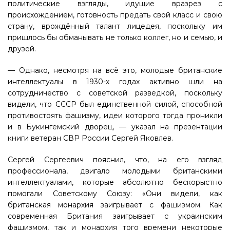
политические взгляды, идущие вразрез с
происхождением, готовность предать свой класс и свою
страну, врождённый талант лицедея, поскольку им
пришлось бы обманывать не только коллег, но и семью, и
друзей.
— Однако, несмотря на всё это, молодые британские
интеллектуалы в 1930-х годах активно шли на
сотрудничество с советской разведкой, поскольку
видели, что СССР был единственной силой, способной
противостоять фашизму, идеи которого тогда проникли
и в Букингемский дворец, — указал на презентации
книги ветеран СВР России Сергей Яковлев.
Сергей Сергеевич пояснил, что, на его взгляд
профессионала, двигало молодыми британскими
интеллектуалами, которые абсолютно бескорыстно
помогали Советскому Союзу: «Они видели, как
британская монархия заигрывает с фашизмом. Как
современная Британия заигрывает с украинским
фашизмом, так и монархия того времени некоторые