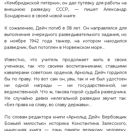
«Кембриджской пятёрки», он дал путёвку для работы на
внешнюю разведку СССР, — пишет Александр
Бондаренко в своей новой книге.
К сожалению, Дейч погиб в 38 лет. Он направлялся для
выполнения очередного разведывательного задания, но
в ноябре 1942 года танкер, на котором находился
разведчик, был потоплен в Норвежском море…
Известно, что учитель продолжает жить в своих
учениках, так что своими воспитанниками, ставшими
кавалерами советских орденов, Арнольд Дейч гордился
бы по праву. Но вот сам он, увы, так и не был удостоен
ни одной награды — ни государственной, ни
ведомственной. Что ж, такова порой судьба разведчика.
Не случайно девиз нелегальной разведки звучит так:
«Без права на славу, во славу державы»…
По словам редактора книги «Арнольд Дейч: Вербовщик
Божьей милостью» историка Константина Залесского,
нынешняя книга — дань памяти великому человеку,