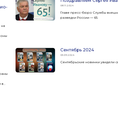
Поздравляем Сергея Ива
08.11.2024
ио-
Главе пресс-бюро Службы внеш
разведки России — 65.
 на
роны
Сентябрь 2024
05.09.2024
Сентябрьские новинки увидели св
раны
 в