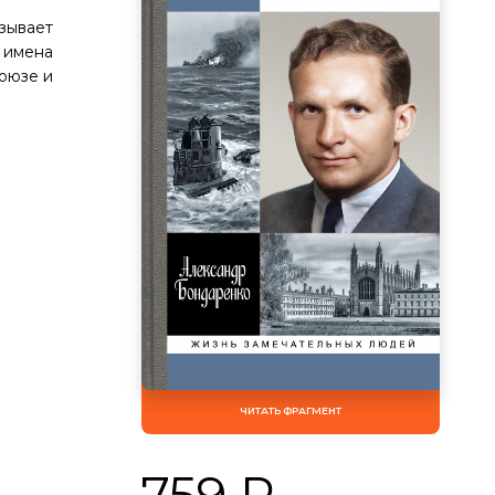
азывает
 имена
Союзе и
ЧИТАТЬ ФРАГМЕНТ
759 Р