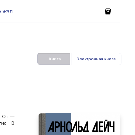
ей ЖЗЛ
Книга
Электронная книга
. Он —
тно. В