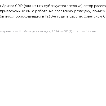
 Архива СВР (ряд из них публикуется впервые) автор расск
, привлеченных им к работе на советскую разведку, причем
обытиях, происходивших в 1930-е годы в Европе, Советском 
енко. — М.: Молодая гвардия, 2024. — 318[2] с.: ил. — (Жизнь