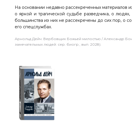
На основании недавно рассекреченных материалов из
о яркой и трагической судьбе разведчика, о людях
большинства из них не рассекречены до сих пор, о с
его спецслужбах.
Арнольд Дейч: Вербовщик Божьей милостью / Александр Бондар
замечательных людей: сер. биогр.; вып. 2028).