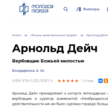
Фильтры
Книги
«Жизнь замечательных людей»
Арнольд Дейч
Арнольд Дейч
Вербовщик Божьей милостью
Бондаренко А. Ю.
ISBN 978-5-235-05187-4
1 отзыв
Арнольд Дейч принадлежит к когорте легендарных 
вербовщик и куратор знаменитой «Кембриджской
действительности же им было сделано гораздо больш