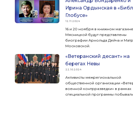
Александр Бондаренко и
Ирина Ордынская в «Библ
Глобусе»
12.11.2024
16 и 20 ноября в книжном магазине
Мясницкой будут представлены
биографии Арнольда Дейча и Мат
Московской.
«Ветеранский десант» на
берегах Невы
22.10.2024
Активисты межрегиональной
общественной организации «Вете
военной контрразведки» в рамках
специальной программы побывали
Санкт-Петербурге.