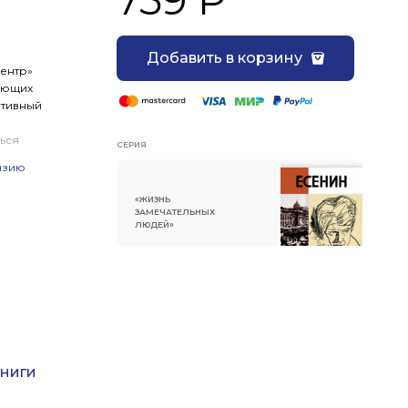
Добавить в корзину
Центр»
нающих
ативный
ься
СЕРИЯ
ка, но
нзию
ьд
ый, но
«ЖИЗНЬ
ЗАМЕЧАТЕЛЬНЫХ
ЛЮДЕЙ»
ных
б
и
ми
Книги
го
го»