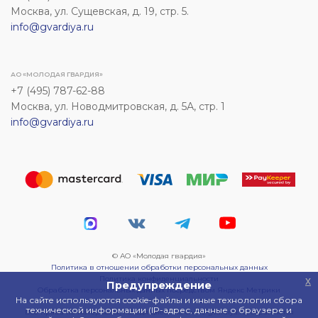
Москва, ул. Сущевская, д. 19, стр. 5.
info@gvardiya.ru
АО «МОЛОДАЯ ГВАРДИЯ»
+7 (495) 787-62-88
Москва, ул. Новодмитровская, д. 5А, стр. 1
info@gvardiya.ru
© АО «Молодая гвардия»
Политика в отношении обработки персональных данных
Политика конфиденциальности
x
Предупреждение
Обработка персональных данных посредством Яндекс Метрики
На сайте используются cookie-файлы и иные технологии сбора
технической информации (IP-адрес, данные о браузере и
Все права на материалы, находящиеся на сайте gvardiya.ru, охраняются