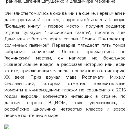
Гранина, Евгения Евтушенко и Владимира Маканина.
Финалисты томились в ожидании на сцене, нервничали и
даже грустили. И наконец - лауреаты объявлены! Главную
"Большую книгу" - первое место - получил редактор
отдела культуры "Российской газеты", писатель Лев
Данилкин с бестселлером сезона "Ленин. Пантократор
солнечных пылинок". Переварив пятьдесят пять томов
собрания сочинений Ленина, проехавшись по
"ленинским" местам, он написал не банальное
жизнеописание вождя, а рассказал историю или, если
хотите, приключения человека, повлиявшего на историю
XX века. Приз вручал глава Роспечати Михаил
Сеславинский, который отметил положительные
моменты в книгоиздании: тиражи по сравнению с 2016
годом выросли, количество читающих в стране, по
данным опроса ВЦИОМ, тоже увеличилось, а
российские школьники четвертых классов и вовсе
первые по чтению в мире.