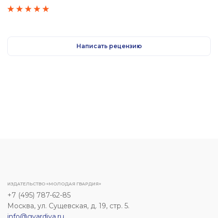
девушке подход со стороны КГБ. И что из этого вышло. Я
высматривал.
смеялся до слез... Сразу видно, что автор не врет. Такое могло
быть.
ПОЛОЖИТЕЛЬНЫЕ КАЧЕСТВА
Детали службы в КГБ. Мне это было очень интересно.
Написать рецензию
ОТРИЦАТЕЛЬНЫЕ КАЧЕСТВА
Трудно сказать. Книга увлекла и не до того было. Не до
отрицательных сторон.
ИЗДАТЕЛЬСТВО «МОЛОДАЯ ГВАРДИЯ»
+7 (495) 787-62-85
Москва, ул. Сущевская, д. 19, стр. 5.
info@gvardiya.ru