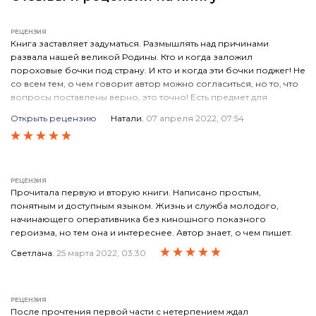
РЕЦЕНЗИЯ
Книга заставляет задуматься. Размышлять над причинами
развала нашей великой Родины. Кто и когда заложил
пороховые бочки под страну. И кто и когда эти бочки поджег! Не
со всем тем, о чем говорит автор можно согласиться, но то, что
вопросы поставлены верно, это точно! Есть предмет для
дискуссии!
Открыть рецензию
Натали.
07 апреля 2022, 07:54
ПОЛОЖИТЕЛЬНЫЕ КАЧЕСТВА
Что замечательно... Серьезные вопросы поставлены в процессе
художественного повествования. И считываются по этой
причине легко. Автору удался этот прием.
РЕЦЕНЗИЯ
Прочитала первую и вторую книги. Написано простым,
ОТРИЦАТЕЛЬНЫЕ КАЧЕСТВА
понятным и доступным языком. Жизнь и служба молодого,
Не знаю, можно ли назвать, это отрицательной стороной. Тут,
начинающего оперативника без киношного показного
скорее другое. Книга, конечно, имеет возрастные ограничения.
героизма, но тем она и интереснее. Автор знает, о чем пишет.
Отношения главных героев - это только для взрослых. Все там в
рамках приличий, но накал! Это не для подростков!
Светлана.
25 марта 2022, 03:30
РЕЦЕНЗИЯ
После прочтения первой части с нетерпением ждал