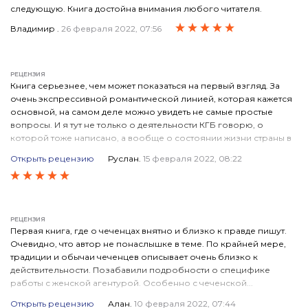
следующую. Книга достойна внимания любого читателя.
Владимир .
26 февраля 2022, 07:56
РЕЦЕНЗИЯ
Книга серьезнее, чем может показаться на первый взгляд. За
очень экспрессивной романтической линией, которая кажется
основной, на самом деле можно увидеть не самые простые
вопросы. И я тут не только о деятельности КГБ говорю, о
которой тоже написано, а вообще о состоянии жизни страны в
перестроечное время. О партии, о национальной политике, об
Открыть рецензию
Руслан.
15 февраля 2022, 08:22
экономических реформах Горбачева. И тут все не так, ребята...
Автор это точно подметил. Книгу надо внимательно читать!
Советую, рекомендую.
ПОЛОЖИТЕЛЬНЫЕ КАЧЕСТВА
РЕЦЕНЗИЯ
Взгляд на перестройку глазами кагэбэшника, это вызывает
Первая книга, где о чеченцах внятно и близко к правде пишут.
интерес. Сложности личной жизни главного героя как будто
Очевидно, что автор не понаслышке в теме. По крайней мере,
отражают трудности перестроечной нашей жизни. И там и там не
традиции и обычаи чеченцев описывает очень близко к
то, что ждешь! У автора получилось это показать
действительности. Позабавили подробности о специфике
работы с женской агентурой. Особенно с чеченской...
ОТРИЦАТЕЛЬНЫЕ КАЧЕСТВА
Чеченской же женщине много чего нельзя, а тут к чеченской
Отрицательные стороны, наверное, есть, но я их не
Открыть рецензию
Алан.
10 февраля 2022, 07:44