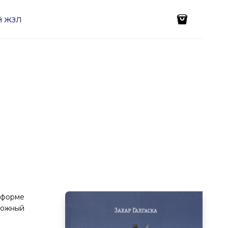
ей ЖЗЛ
 форме
ложный