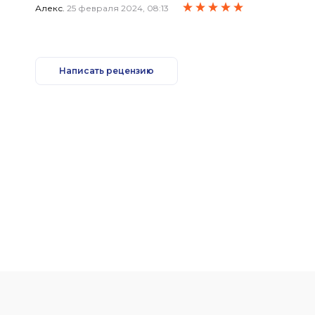
Алекс.
25 февраля 2024, 08:13
ОТРИЦАТЕЛЬНЫЕ КАЧЕСТВА
Отрицательные стороны, конечно присутствуют. Это большой
КОММЕНТАРИЙ (РЕЗЮМЕ / ВЫВОД)
Написать рецензию
Рекомендую к прочтению всем тем, кто хочет разобраться с 