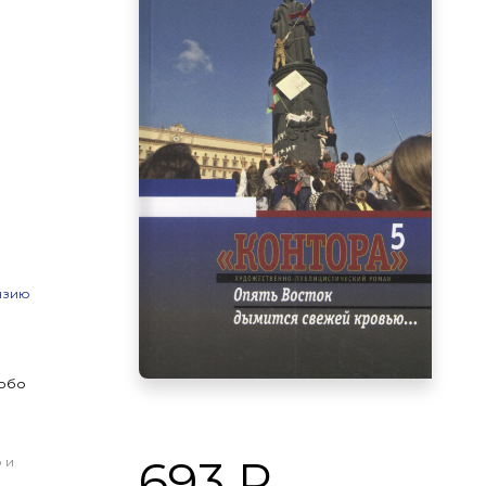
нзию
 обо
693 Р
 и