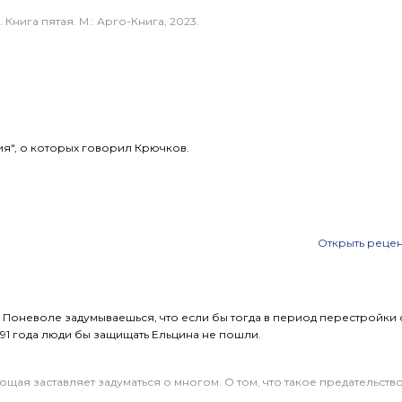
Книга пятая. М.: Арго-Книга, 2023.
ия", о которых говорил Крючков.
улисьем Перестройки.
Открыть реце
Поневоле задумываешься, что если бы тогда в период перестройки
те 91 года люди бы защищать Ельцина не пошли.
ая заставляет задуматься о многом. О том, что такое предательство
раны конкретных лиц.