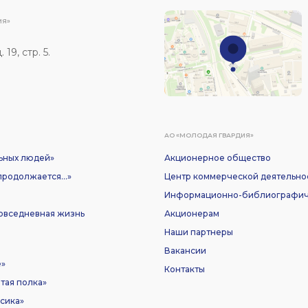
ИЯ»
19, стр. 5.
АО «МОЛОДАЯ ГВАРДИЯ»
ьных людей»
Акционерное общество
родолжается...»
Центр коммерческой деятельно
Информационно-библиографич
Повседневная жизнь
Акционерам
Наши партнеры
Вакансии
е»
Контакты
тая полка»
сика»