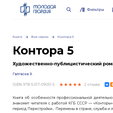
Фильтры
Книги
Вне серии
Контора 5
Контора 5
Художественно-публицистический ром
Галгаска З.
ISBN 978-5-517-09051-5
2 отзыва
Книга об особенностя профессиональной деятельно
знакомит читателя с работой КГБ СССР — «Конторы»
период Перестройки… Перемены в стране, служба и л