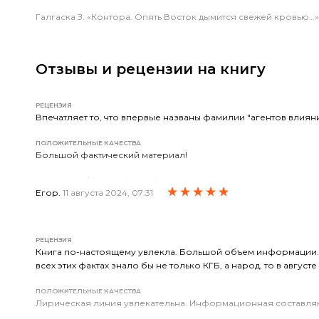
Галгаска З. «Контора. Опять Восток дымится свежей кровью…». 
Отзывы и рецензии на книгу
РЕЦЕНЗИЯ
Впечатляет то, что впервые названы фамилии "агентов влиян
ПОЛОЖИТЕЛЬНЫЕ КАЧЕСТВА
Большой фактический материал!
КОММЕНТАРИЙ (РЕЗЮМЕ / ВЫВОД)
Рекомендую к чтению всем кто интересуется историей и зак
Егор.
11 августа 2024, 07:31
РЕЦЕНЗИЯ
Книга по-настоящему увлекла. Большой объем информации. 
всех этих фактах знало бы не только КГБ, а народ, то в авгус
ПОЛОЖИТЕЛЬНЫЕ КАЧЕСТВА
Лирическая линия увлекательна. Информационная составляющ
какой вред оно нанесло стране. И о роли в предательстве ст