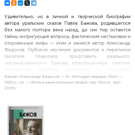
Удивительно, но в личной и творческой биографии
автора уральских сказов Павла Бажова, родившегося
без малого полтора века назад, до сих пор остаются
тайны, интригующие вопросы, фактические нестыковки и
откровенные мифы — этим и занялся автор Александр
Федосов. Глубокое изучение документов и переписки
писателя позволило представить реального,
«нелакированного» Бажова, революционера, учителя,
журналиста, депутата, домочадца, и по-новому
посмотреть на образы его сказов, популярные во всём
Бажов / Александр Федосов. — М.: Молодая гвардия, 2024. —
319[1] с.: ил. — (Жизнь замечательных людей: сер. биогр.; вып.
мире.
2009).
Читатель узнает, что у Хозяйки Медной горы — античные
корни, а история Серебряного копытца, возможно, имеет
в основе биографию матери Бажова, выяснит, где могли
встречаться Бажов и Чехов, какие отношения связывали
автора сказов с вождём народов и многое другое.