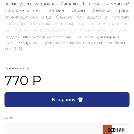
всемогущего кардинала Ришелье. Его сын, знаменитый
«король-солнце», затмил своим блеском рано
скончавшегося отца. Однако тот вошел в историю
благодаря событиям, имевшим, куда большее значение,
чем курьезное происшествие с подвесками королевы
Анны. Полководец, реформатор, композитор, ку­линар,
Людовик XIII / Екатерина Глаголева. — М.: Моло¬дая гвардия,
2015. — 335[1] с.: ил. — (Жизнь замеча¬тельных людей: сер. биогр.;
кузнец, парфюмер — немногие власть имущие могли
вып. 1543).
похвастаться такой широтой интересов. Его правление
было сплошной чередой войн, мятежей и заговоров,
а жизнь — большой драмой; его неоднократно пре­
Показать все
давали самые близкие люди: мать, брат, жена.
770 Р
Книга Екатерины Глаголевой воссоздает образ
незаслуженно забыто­го короля Людовика
Справедливого, мастера на все руки, история жизни
В корзину
которого разворачивается на пестром фоне сражений
и дворцовых интриг, шпионских скандалов и бурных
страстей.
СЕРИЯ