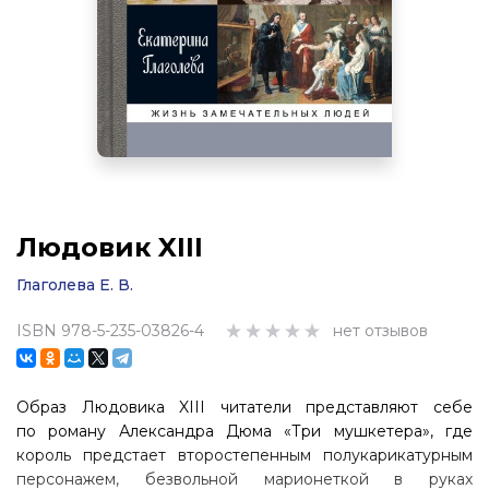
Людовик XIII
Глаголева Е. В.
ISBN 978-5-235-03826-4
нет отзывов
Образ Людовика XIII читатели представляют себе
по роману Алексан­дра Дюма «Три мушкетера», где
король предстает второстепенным полу­карикатурным
персонажем, безвольной марионеткой в руках