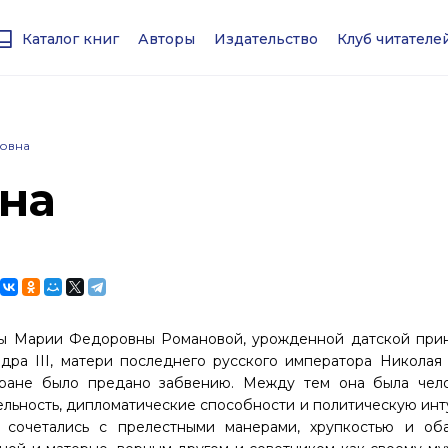
Каталог книг
Авторы
Издательство
Клуб читател
овна
на
цы Марии Федоровны Романовой, урожденной датской при
дра III, матери последнего русского императора Николая I
тране было предано забвению. Между тем она была чел
ельность, дипломатические способности и политическую инт
о сочетались с прелестными манерами, хрупкостью и об