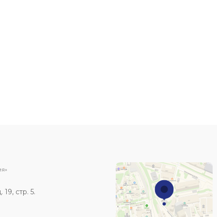
н
ИЯ»
19, стр. 5.