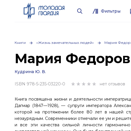
Фильтры
Книги
«Жизнь замечательных людей»
Мария Федор
Мария Федоров
Кудрина Ю. В.
ISBN 978-5-235-03220-0
нет отзывов
Книга посвящена жизни и деятельности императри
Дагмар (1847—1928), — супруги императора Алексан
которой на протяжении более 80 лет в нашей с
незаурядным. Современники отмечали ее ум и решит
и все эти качества сильной личности гармоничн