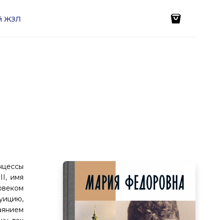
ей ЖЗЛ
нцессы
I, имя
овеком
уицию,
аянием