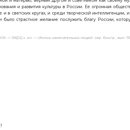
ой и матерью, верным другом и советником как своему муж
зования и развития культуры в России. Ее огромная общест
 и в светских кругах, и среди творческой интеллигенции, 
и было страстное желание послужить благу России, котор
 — 516[12] с: ил. — (Жизнь замечательных людей: сер. биогр.; вып. 119
!