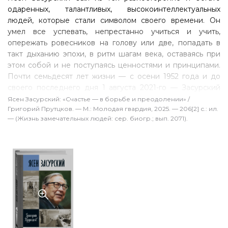
одаренных, талантливых, высокоинтеллектуальных
людей, которые стали символом своего времени. Он
умел все успевать, непрестанно учиться и учить,
опережать ровесников на голову или две, попадать в
такт дыханию эпохи, в ритм шагам века, оставаясь при
этом собой и не поступаясь ценностями и принципами.
Почти семьдесят лет жизни — с осени 1952 года и до
своего последнего дня 1 августа 2021-го — Засурский
отдал факультету журналистики Московского
Ясен Засурский: «Счастье — в борьбе и преодолении» /
Григорий Прутцков. — М.: Молодая гвардия, 2025. — 206[2] с.: ил.
государственного университета имени М. В.
— (Жизнь замечательных людей: сер. биогр.; вып. 2071).
Ломоносова. Старший преподаватель, доцент,
профессор, заведующий кафедрой, заместитель декана,
декан, президент — во всех этих ипостасях Ясен
Николаевич оставил о себе добрую память в сердцах
сотен преподавателей и нескольких десятков тысяч
выпускников.