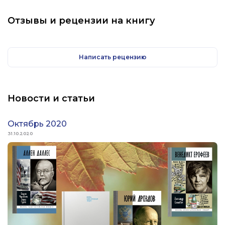
первая биография, написанная
известным журналистом Владимиром
Отзывы и рецензии на книгу
Снегиревым.
Написать рецензию
Новости и статьи
Октябрь 2020
31.10.2020