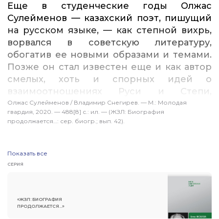
Еще в студенческие годы Олжас
Сулейменов — казахский поэт, пишущий
на русском языке, — как степной вихрь,
ворвался в советскую литературу,
обогатив ее новыми образами и темами.
Позже он стал известен еще и как автор
смелых, хоть и спорных идей о
взаимоотношениях Руси и Степи,
русской и тюркской культуры, и как
Олжас Сулейменов / Владимир Снегирев. — М.: Молодая
гвардия, 2020. — 488[8] с.: ил. — (ЖЗЛ: Биография
общественный деятель, выступивший в
продолжается…: сер. биогр.; вып. 42).
годы перестройки за прекращение
ядерных испытаний в Казахстане и
ставший одним из самых авторитетных
Показать все
политиков молодой республики. О жизни
СЕРИЯ
Олжаса Омаровича, полной
драматических поворотов, творческих
достижений, общения с выдающимися
«ЖЗЛ: БИОГРАФИЯ
ПРОДОЛЖАЕТСЯ...»
современниками, рассказывает его