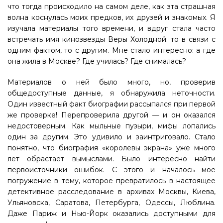
что тогда происходило на самом деле, как эта страшная
волна коснулась моих предков, их друзей и знакомых. Я
изучала материалы того времени, и вдруг стала часто
встречать имя кинозвезды Веры Холодной: то в связи с
одним фактом, то с другим. Мне стало интересно: а где
она жила в Москве? Где училась? Где снималась?
Материалов о ней было много, но, проверив
общедоступные данные, я обнаружила неточности.
Один известный факт биографии рассыпался при первой
же проверке! Перепроверила другой — и он оказался
недостоверным. Как мыльные пузыри, мифы лопались
один за другим. Это удивило и заинтриговало. Стало
понятно, что биография «королевы экрана» уже много
лет обрастает вымыслами. Было интересно найти
первоисточники ошибок. С этого и началось мое
погружение в тему, которое превратилось в настоящее
детективное расследование в архивах Москвы, Киева,
Ульяновска, Саратова, Петербурга, Одессы, Люблина.
Даже Париж и Нью-Йорк оказались доступными для