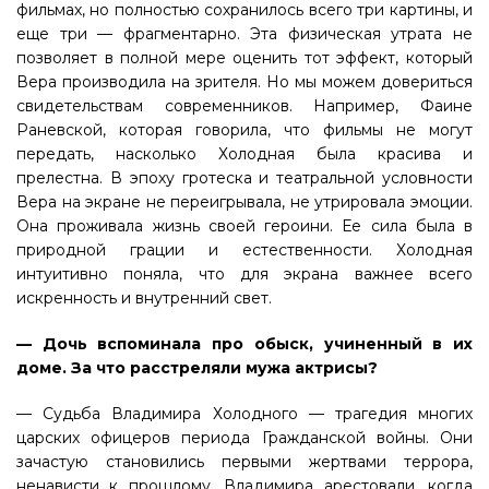
фильмах, но полностью сохранилось всего три картины, и
еще три — фрагментарно. Эта физическая утрата не
позволяет в полной мере оценить тот эффект, который
Вера производила на зрителя. Но мы можем довериться
свидетельствам современников. Например, Фаине
Раневской, которая говорила, что фильмы не могут
передать, насколько Холодная была красива и
прелестна. В эпоху гротеска и театральной условности
Вера на экране не переигрывала, не утрировала эмоции.
Она проживала жизнь своей героини. Ее сила была в
природной грации и естественности. Холодная
интуитивно поняла, что для экрана важнее всего
искренность и внутренний свет.
— Дочь вспоминала про обыск, учиненный в их
доме. За что расстреляли мужа актрисы?
— Судьба Владимира Холодного — трагедия многих
царских офицеров периода Гражданской войны. Они
зачастую становились первыми жертвами террора,
ненависти к прошлому. Владимира арестовали, когда