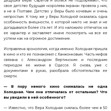
дедушка Веры. Саратов и Вольск не подозревают, что
свое детство будущая «королева экрана» провела у них,
а не в Полтаве. Детство у Веры было кочевым и очень
непростым. К тому же у Веры Холодной оказалась одна
особенность внешности, о которой никто не знал и не
догадывался более ста лет. И это наложило отпечаток на
ее характер и заставляет иначе посмотреть на все ее
успехи как на огромное достижение.
Исправлена хронология, когда именно Холодная пришла
в кино и кто ее познакомил с Ханжонковым. Часть мифов
связана с Александром Вертинским и последним
периодом ее жизни в Одессе. Я снова, уже с
документами в руках, разобрала обстоятельства ее
смерти.
— В пору немого кино снималась не одна
Холодная. Чем она отличалась от остальных? Что
вы увидели в ней особенного?
— Известно, что Вера Холодная снялась более чем в 50