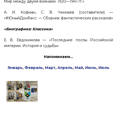
Мир между двумя войнами. 1920—1941 гг.»
А. И. Кофман, С. В. Чекмаев (составители) —
«#ЮныйДонбасс: — Сборник фантастических рассказов»
«Биографика: Классика»
Е. В. Евдокимова — «Последние послы Российской
империи. История и судьбы»
Напоминаем…
Январь
,
Февраль
,
Март
,
Апрель
,
Май
,
Июнь
,
Июль