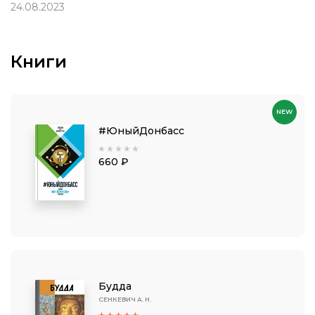
24.08.2023
Книги
NEW
#ЮныйДонбасс
660 ₽
Будда
СЕНКЕВИЧ А. Н.