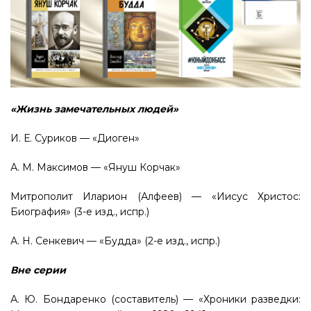
«Жизнь замечательных людей»
И. Е. Суриков — «Диоген»
А. М. Максимов — «Януш Корчак»
Митрополит Иларион (Алфеев) — «Иисус Христос:
Биография» (3-е изд., испр.)
А. Н. Сенкевич — «Будда» (2-е изд., испр.)
Вне серии
А. Ю. Бондаренко (составитель) — «Хроники разведки: