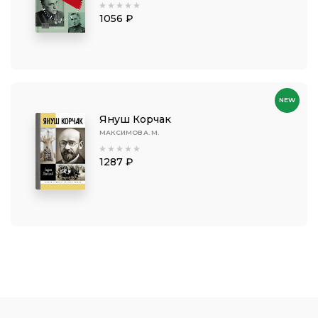
1056 ₽
NEW
Януш Корчак
МАКСИМОВ А. М.
1287 ₽