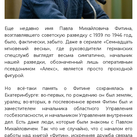
Еще недавно имя Павла Михайловича Фитина,
возглавлявшего советскую разведку с 1939 по 1946 год,
было, фактически, забыто. Даже в сериале «Семнадцать
мгновений весны», где руководители германских
спецслужб выглядят весьма симпатично, начальник
нашей разведки, обозначенный лишь оперативным
псевдонимом «Алекс», является просто проходной
фигурой.
Но всё-таки память о Фитине сохранялась в
Екатеринбурге: во-первых, по рождению он был земляк,
уралец; во-вторых, в послевоенное время Фитин был и
заместителем начальника областного Управления
госбезопасности, и начальником Управления внутренних
дел. Есть даже люди, которые были знакомы с Павлом
Михайловичем. Так что не случайно, что с началом его
работы над книгой «Фитин», искренняя дружба связала