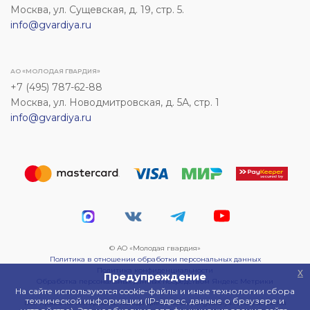
Москва, ул. Сущевская, д. 19, стр. 5.
info@gvardiya.ru
АО «МОЛОДАЯ ГВАРДИЯ»
+7 (495) 787-62-88
Москва, ул. Новодмитровская, д. 5А, стр. 1
info@gvardiya.ru
© АО «Молодая гвардия»
Политика в отношении обработки персональных данных
Политика конфиденциальности
x
Предупреждение
Обработка персональных данных посредством Яндекс Метрики
На сайте используются cookie-файлы и иные технологии сбора
технической информации (IP-адрес, данные о браузере и
Все права на материалы, находящиеся на сайте gvardiya.ru, охраняются