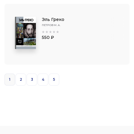
Эль Греко
ПЕТРОВ М. А.
550 ₽
1
2
3
4
5