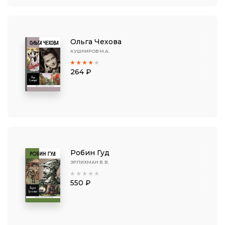
Ольга Чехова
КУШНИРОВ М.А.
264 ₽
Робин Гуд
ЭРЛИХМАН В. В.
550 ₽