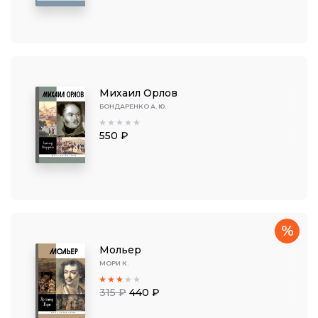
Михаил Орлов
БОНДАРЕНКО А. Ю.
550 ₽
%
Мольер
МОРИ К.
315 ₽
440 ₽