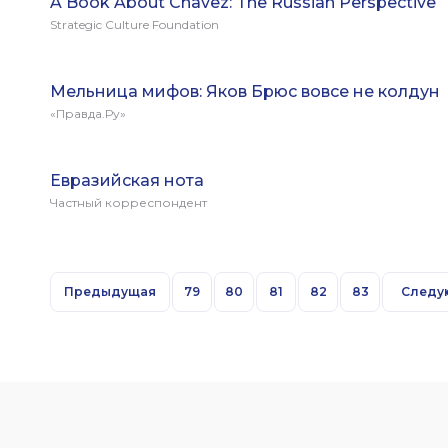
A Book About Chavez: The Russian Perspective
Strategic Culture Foundation
Мельница мифов: Яков Брюс вовсе не колдун
«Правда.Ру»
Евразийская нота
Частный корреспондент
Предыдущая
79
80
81
82
83
Следу