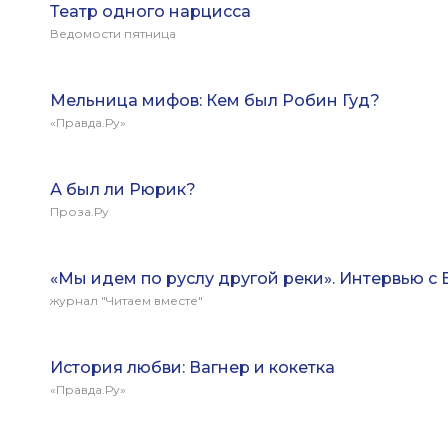
Театр одного нарцисса
Ведомости пятница
Мельница мифов: Кем был Робин Гуд?
«Правда.Ру»
А был ли Рюрик?
Проза.Ру
«Мы идем по руслу другой реки». Интервью 
журнал "Читаем вместе"
История любви: Вагнер и кокетка
«Правда.Ру»