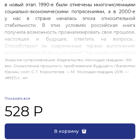
в новый этап. 1990-е были отмечены многочисленными
социально-экономическими потрясениями, а в 2000-е
у нас в стране началась эпоха относительной
стабильности. В этих условиях российская книга
получила возможность проанализировать свое прошлое,
настоящее и будущее, ответить на вопросы…
Способствуют ли современные тиражи выполнению
просветительской функции книги? Как взаимодействуют
книга печатная, электронная и интернет? Какую роль
Энергия сопротивления. Издательство «Молодая гвардия»: XXI
век. Осмысление прошлого, приближение будущего / Валентин
играет чтение в процессе формирования личности
Юркин; сост. С. Г. Коростелев. — М.: Молодая гвардия, 2019. —
каждого человека? Ответы на эти и другие вопросы
489[7] с.: ил.
предлагает генеральный директор АО «Молодая
гвардия» Валентин Юркин, работающий в сфере
книгоиздания более 40 лет. В сборник вошли интервью
Показать все
и статьи 2002—2019 годов, а также ряд других
528 Р
материалов, посвященных издательству «Молодая
гвардия», которое движется навстречу столетнему
юбилею.
В корзину