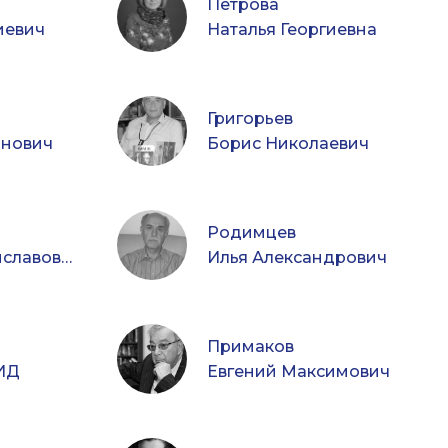
Петрова
иевич
Наталья Георгиевна
Григорьев
анович
Борис Николаевич
Родимцев
Сергей Станиславович
Илья Александрович
Примаков
ВИД
Евгений Максимович