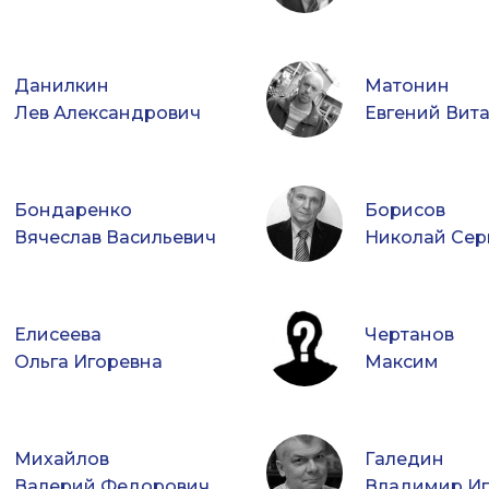
Данилкин
Матонин
Лев Александрович
Евгений Вит
Бондаренко
Борисов
Вячеслав Васильевич
Николай Сер
Елисеева
Чертанов
Ольга Игоревна
Максим
Михайлов
Галедин
Валерий Федорович
Владимир Иг