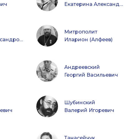
вич
Екатерина Александровна
Митрополит
Максим Александрович
Иларион (Алфеев)
Андреевский
Георгий Васильевич
Шубинский
ьевич
Валерий Игоревич
Танасейчук