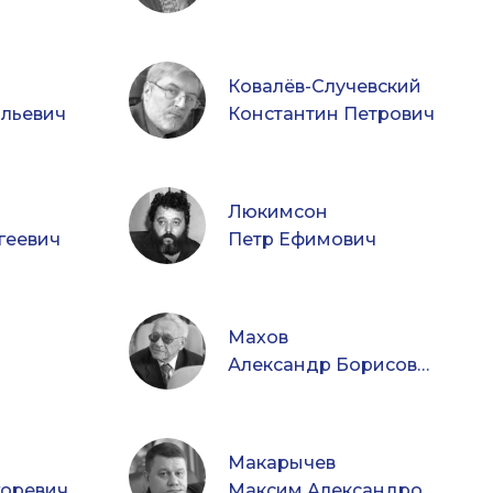
Ковалёв-Случевский
альевич
Константин Петрович
Люкимсон
геевич
Петр Ефимович
Махов
Александр Борисович
Макарычев
оревич
Максим Александрович