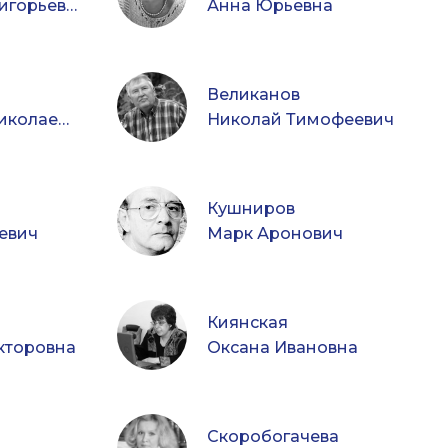
Владимир Григорьевич
Анна Юрьевна
Великанов
Александр Николаевич
Николай Тимофеевич
Кушниров
евич
Марк Аронович
Киянская
кторовна
Оксана Ивановна
Скоробогачева