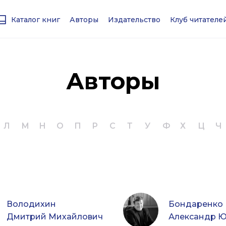
Каталог книг
Авторы
Издательство
Клуб читател
Авторы
Л
М
Н
О
П
Р
С
Т
У
Ф
Х
Ц
Ч
Володихин
Бондаренко
Дмитрий Михайлович
Александр Ю