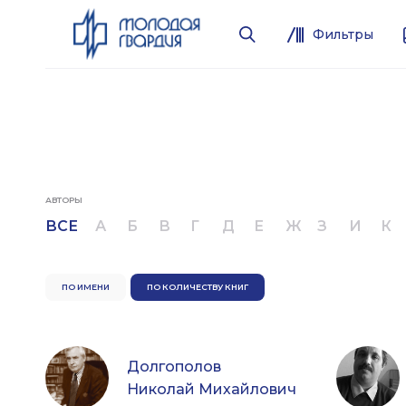
Фильтры
АВТОРЫ
ВСЕ
А
Б
В
Г
Д
Е
Ж
З
И
К
ПО ИМЕНИ
ПО КОЛИЧЕСТВУ КНИГ
Долгополов
Николай Михайлович