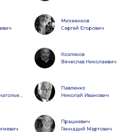
Михеенков
евич
Сергей Егорович
Козляков
Вячеслав Николаевич
Павленко
Александр Анатольевич
Николай Иванович
Прашкевич
ргиевич
Геннадий Мартович