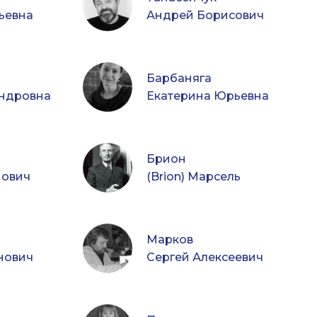
ьевна
Андрей Борисович
Барбаняга
ндровна
Екатерина Юрьевна
Брион
нович
(Brion) Марсель
Марков
нович
Сергей Алексеевич