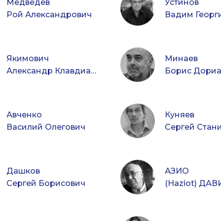
Медведев
Устинов
Рой Александрович
Вадим Георг
Якимович
Минаев
Александр Клавдианович
Борис Дори
Авченко
Куняев
Василий Олегович
Дашков
АЗИО
Сергей Борисович
(Haziot) ДА