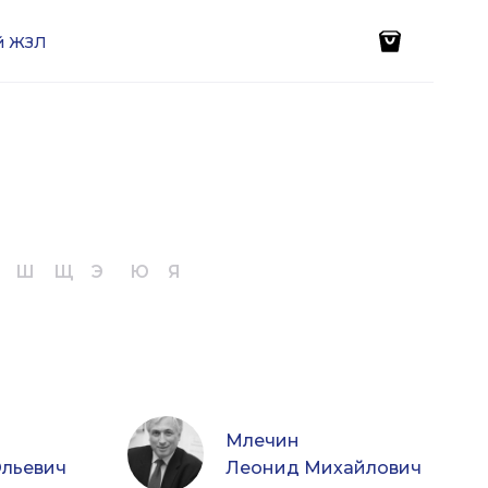
ей ЖЗЛ
Ш
Щ
Э
Ю
Я
Млечин
льевич
Леонид Михайлович