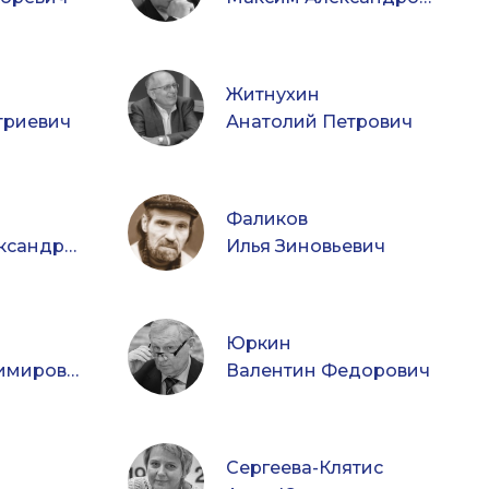
Житнухин
триевич
Анатолий Петрович
Фаликов
Николай Александрович
Илья Зиновьевич
Юркин
Сергей Владимирович
Валентин Федорович
Сергеева-Клятис