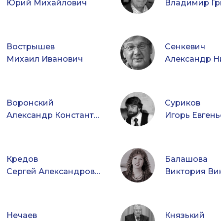
Юрий Михайлович
Вострышев
Сенкевич
Михаил Иванович
Воронский
Суриков
Александр Константинович
Игорь Евгень
Кредов
Балашова
Сергей Александрович
Виктория Ви
Нечаев
Князький