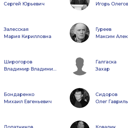
Сергей Юрьевич
Игорь Олего
Залесская
Гуреев
Мария Кирилловна
Широгоров
Галгаска
Владимир Владимирович
Захар
Бондаренко
Сидоров
Михаил Евгеньевич
Олег Гаврил
Лопатников
Ковалик